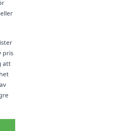
ör
eller
ister
 pris
 att
nhet
 av
gre