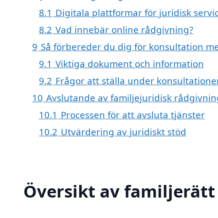
8.1
Digitala plattformar för juridisk servi
8.2
Vad innebär online rådgivning?
9
Så förbereder du dig för konsultation me
9.1
Viktiga dokument och information
9.2
Frågor att ställa under konsultatione
10
Avslutande av familjejuridisk rådgivnin
10.1
Processen för att avsluta tjänster
10.2
Utvärdering av juridiskt stöd
Översikt av familjerätt