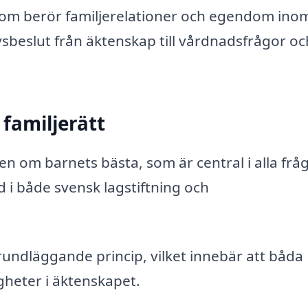
r som berör familjerelationer och egendom ino
ivsbeslut från äktenskap till vårdnadsfrågor oc
familjerätt
en om barnets bästa, som är central i alla frå
 i både svensk lagstiftning och
rundläggande princip, vilket innebär att båda
gheter i äktenskapet.