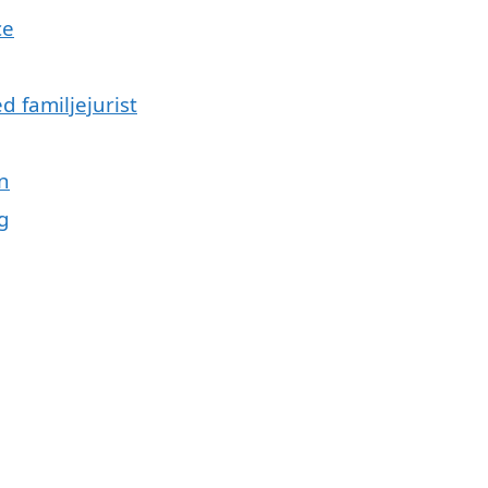
ce
d familjejurist
n
g