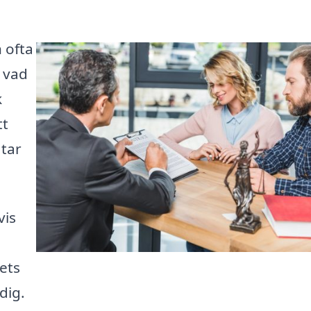
n ofta
 vad
k
tt
 tar
vis
ets
dig.