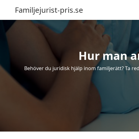
Familjejurist-pris.se
Hur man anl
Behöver du juridisk hjälp inom familjerätt? Ta re