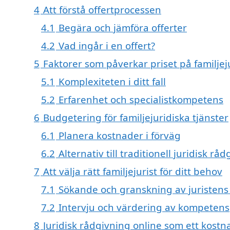
4
Att förstå offertprocessen
4.1
Begära och jämföra offerter
4.2
Vad ingår i en offert?
5
Faktorer som påverkar priset på familjej
5.1
Komplexiteten i ditt fall
5.2
Erfarenhet och specialistkompetens
6
Budgetering för familjejuridiska tjänster
6.1
Planera kostnader i förväg
6.2
Alternativ till traditionell juridisk rå
7
Att välja rätt familjejurist för ditt behov
7.1
Sökande och granskning av juristen
7.2
Intervju och värdering av kompetens
8
Juridisk rådgivning online som ett kostna