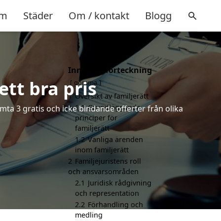
m
Städer
Om / kontakt
Blogg
Innehållsförteckning
ett bra pris
gömma
1
Översikt av familjerätt
1.1
Grundläggande
mta 3 gratis och icke bindande offerter från olika
principer för
familjerätt
1.2
Vanliga ärenden
inom familjerätt
2
Familjejuristens roll
och ansvarsområden
2.1
Juridisk rådgivning
och representation
2.2
Förhandling och
medling