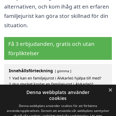
alternativen, och kom ihåg att en erfaren
familjejurist kan göra stor skillnad för din
situation.
Få 3 erbjudanden, gratis och utan
förpliktelser
Innehållsförteckning
gömma
1
Vad kan en familjejurist i Älvkarleö hjälpa till med?
2
Hur mycket kostar en familjejurist i Älvkarleö?
×
3
Fördelar med att välja familjejurist i Älvkarleö
Denna webbplats använder
4
Sök efter en skicklig familjejurist i de omgivande
cookies
städerna Älvkarleö
Denna webbplats använder cookies för att förbättra
användarupplevelsen. Genom att använda vår webbplats samtycker
du till alla cookies i enlighet med vår cookiepolicy.
Läs mer