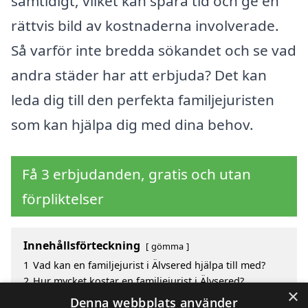
samtidigt, vilket kan spara tid och ge en
rättvis bild av kostnaderna involverade.
Så varför inte bredda sökandet och se vad
andra städer har att erbjuda? Det kan
leda dig till den perfekta familjejuristen
som kan hjälpa dig med dina behov.
Få 3 erbjudanden, gratis och utan
förpliktelser
Innehållsförteckning
gömma
1
Vad kan en familjejurist i Älvsered hjälpa till med?
2
Hur mycket kostar en familjejurist i Älvsered?
×
3
Fördelar med att välja familjejurist i Älvsered
Denna webbplats använder