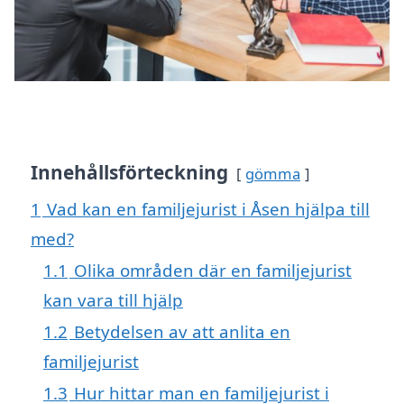
Innehållsförteckning
gömma
1
Vad kan en familjejurist i Åsen hjälpa till
med?
1.1
Olika områden där en familjejurist
kan vara till hjälp
1.2
Betydelsen av att anlita en
familjejurist
1.3
Hur hittar man en familjejurist i