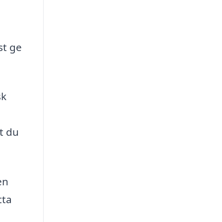
st ge
sk
t du
en
tta