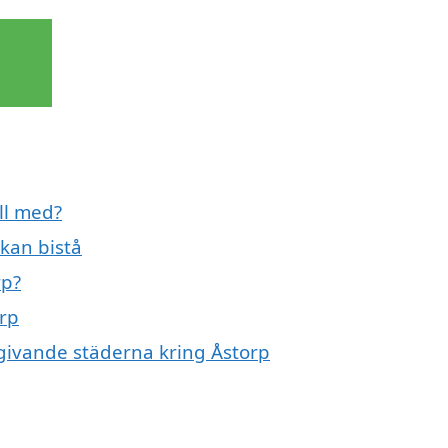
ill med?
 kan bistå
rp?
orp
omgivande städerna kring Åstorp