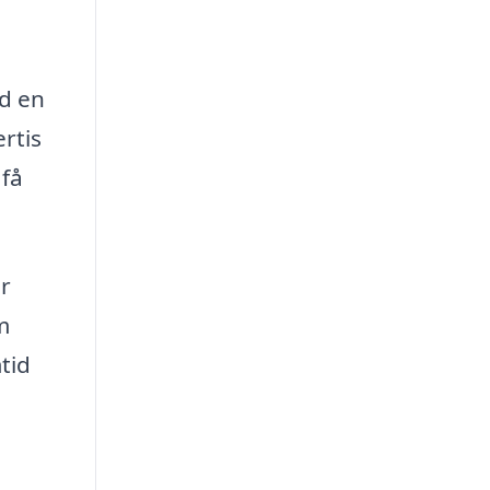
id en
ertis
 få
är
m
tid