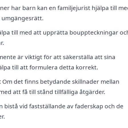
r har barn kan en familjejurist hjälpa till me
h umgängesrätt.
jälpa till med att upprätta bouppteckningar oc
r.
ente är viktigt för att säkerställa att sina
älpa till att formulera detta korrekt.
:
Om det finns betydande skillnader mellan
d att få till stånd tillfälliga åtgärder.
n bistå vid fastställande av faderskap och de
r.