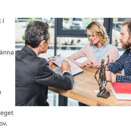
 i
a
känna
a
teget
ov.