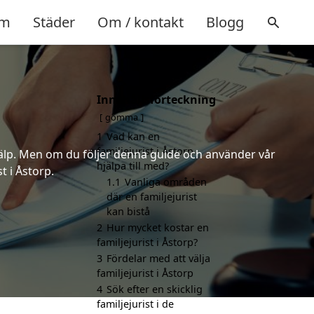
m
Städer
Om / kontakt
Blogg
Innehållsförteckning
gömma
1
Vad kan en
familjejurist i Åstorp
 hjälp. Men om du följer denna guide och använder vår
hjälpa till med?
t i Åstorp.
1.1
Vanliga områden
där en familjejurist
kan bistå
2
Hur mycket kostar en
familjejurist i Åstorp?
3
Fördelar med att välja
familjejurist i Åstorp
4
Sök efter en skicklig
familjejurist i de