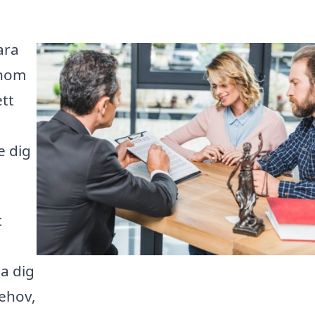
ara
enom
tt
e dig
t
pa dig
behov,