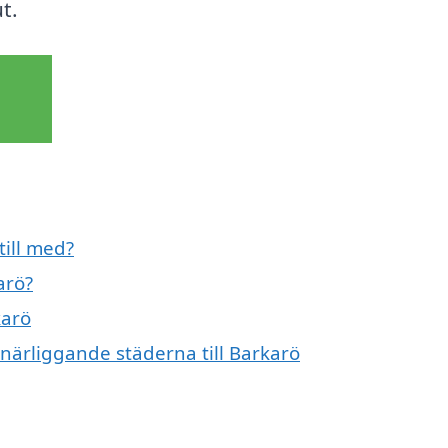
t.
till med?
arö?
karö
 närliggande städerna till Barkarö