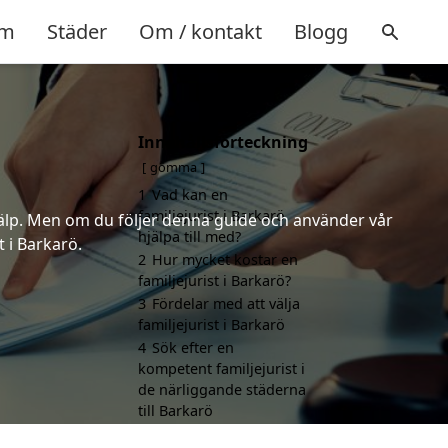
m
Städer
Om / kontakt
Blogg
Innehållsförteckning
gömma
1
Vad kan en
familjejurist i Barkarö
 hjälp. Men om du följer denna guide och använder vår
hjälpa till med?
t i Barkarö.
2
Hur mycket kostar en
familjejurist i Barkarö?
3
Fördelar med att välja
familjejurist i Barkarö
4
Sök efter en
kompetent familjejurist i
de närliggande städerna
till Barkarö