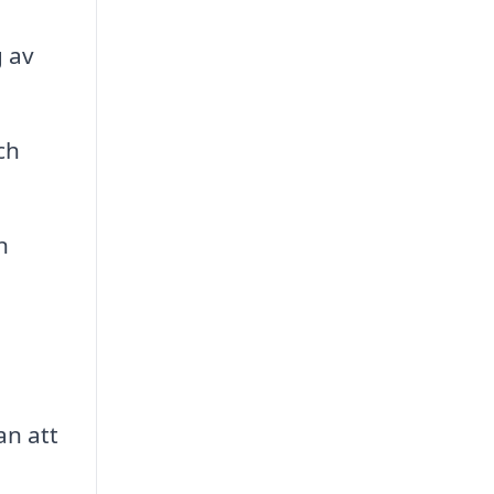
g av
ch
n
an att