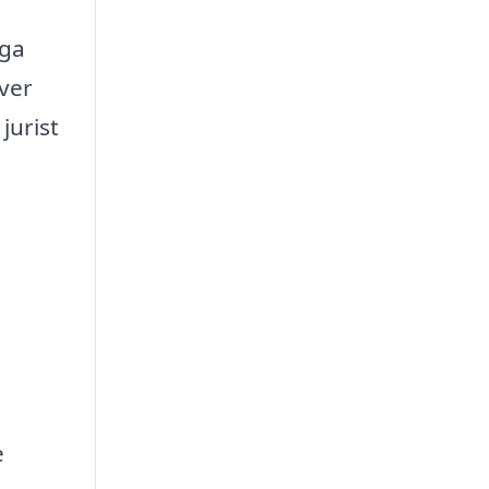
iga
över
jurist
e