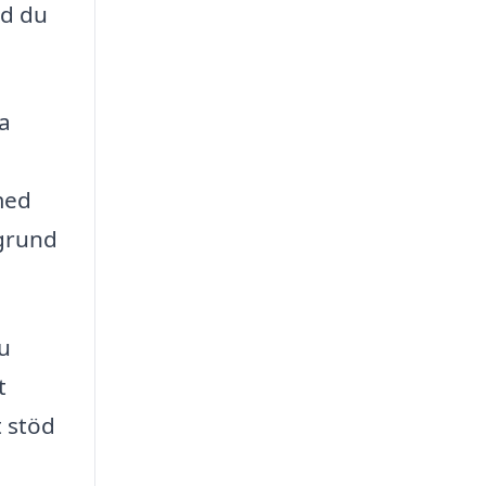
öd du
ga
 med
 grund
du
t
t stöd