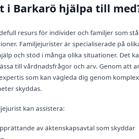
t i Barkarö hjälpa till med
defull resurs för individer och familjer som stå
ioner. Familjejurister är specialiserade på olik
jälp och stöd i många olika situationer. Det k
ässa till vårdnadsfrågor och arv. Genom att an
idisk expertis som kan vägleda dig genom komple
heter skyddas.
ejurist kan assistera:
pprättande av äktenskapsavtal som skyddar