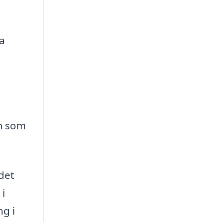
a
em som
det
 i
ng i