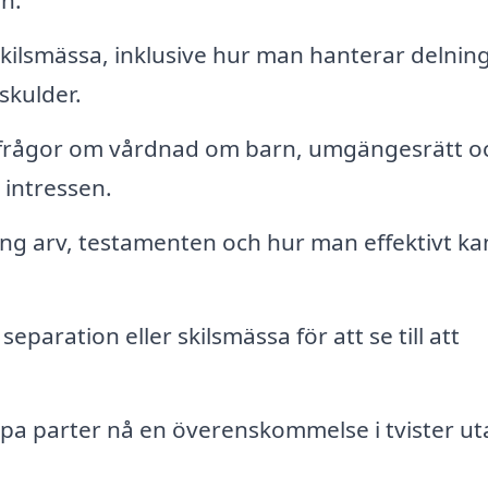
n.
 skilsmässa, inklusive hur man hanterar delnin
kulder.
 frågor om vårdnad om barn, umgängesrätt o
 intressen.
ng arv, testamenten och hur man effektivt ka
eparation eller skilsmässa för att se till att
lpa parter nå en överenskommelse i tvister ut