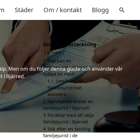
m
Städer
Om / kontakt
Blogg
Innehållsförteckning
gömma
1
Vad kan en
familjejurist i Bjärred
 hjälp. Men om du följer denna guide och använder vår
hjälpa till med?
t i Bjärred.
1.1
Områden där
familjejurist kan
assistera
2
Hur mycket kostar en
familjejurist i Bjärred?
3
Fördelar med att välja
familjejurist i Bjärred
4
Sök efter en skicklig
familjejurist i de