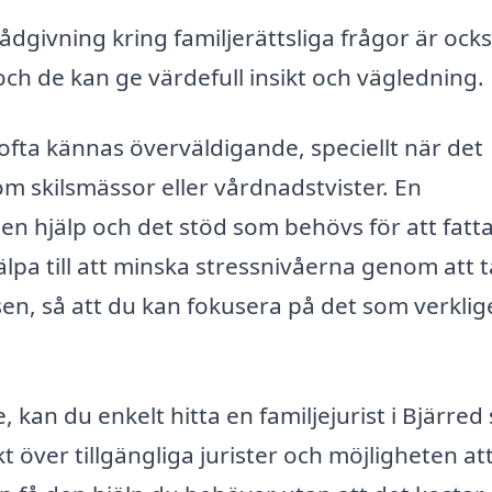
ådgivning kring familjerättsliga frågor är ock
, och de kan ge värdefull insikt och vägledning.
n ofta kännas överväldigande, speciellt när det
m skilsmässor eller vårdnadstvister. En
 den hjälp och det stöd som behövs för att fatt
pa till att minska stressnivåerna genom att t
n, så att du kan fokusera på det som verklig
, kan du enkelt hitta en familjejurist i Bjärre
t över tillgängliga jurister och möjligheten at