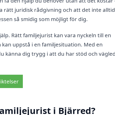
an få den hjälp du behöver utan att det kostar
 rätt juridisk rådgivning och att det inte alltid
essen så smidig som möjligt för dig.
älp. Rätt familjejurist kan vara nyckeln till en
an uppstå i en familjesituation. Med en
du känna dig trygg i att du har stöd och vägle
iktelser
miljejurist i Bjärred?