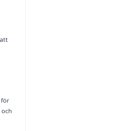
att
a
 för
r och