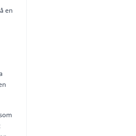
så en
a
a
en
d som
t