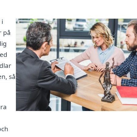
 i
r på
dig
med
dlar
n, så
ära
och