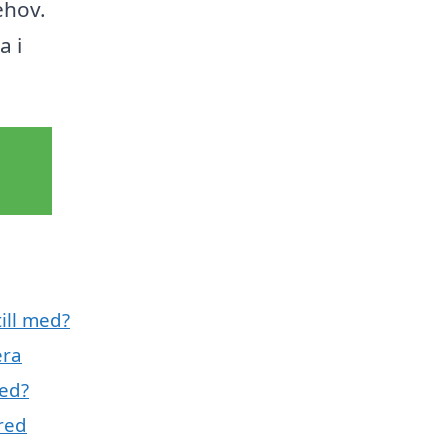
ehov.
a i
till med?
era
red?
rred