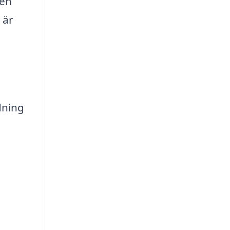
 en
 är
dning