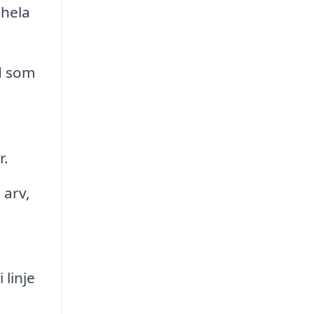
 hela
rd som
r.
 arv,
 linje