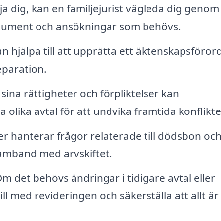
a dig, kan en familjejurist vägleda dig genom
 dokument och ansökningar som behövs.
an hjälpa till att upprätta ett äktenskapsföro
eparation.
sina rättigheter och förpliktelser kan
pa olika avtal för att undvika framtida konflikte
er hanterar frågor relaterade till dödsbon och
i samband med arvskiftet.
m det behövs ändringar i tidigare avtal eller
l med revideringen och säkerställa att allt är i