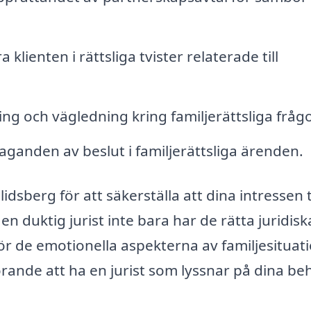
klienten i rättsliga tvister relaterade till
ing och vägledning kring familjerättsliga frågo
laganden av beslut i familjerättsliga ärenden.
i Blidsberg för att säkerställa att dina intressen 
 en duktig jurist inte bara har de rätta juridisk
r de emotionella aspekterna av familjesituati
örande att ha en jurist som lyssnar på dina be