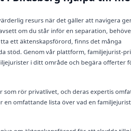
ovärderlig resurs när det gäller att navigera 
Oavsett om du står inför en separation, behöve
ätta ett äktenskapsförord, finns det många
da stöd. Genom vår plattform, familjejurist-pri
ljejurister i ditt område och begära offerter f
or som rör privatlivet, och deras expertis omfa
er en omfattande lista över vad en familjejuris