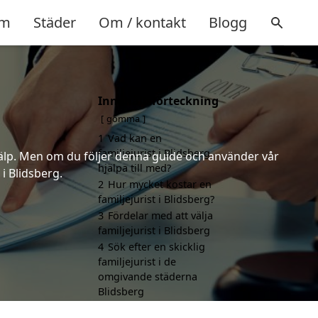
m
Städer
Om / kontakt
Blogg
Innehållsförteckning
gömma
1
Vad kan en
familjejurist i Blidsberg
 hjälp. Men om du följer denna guide och använder vår
hjälpa till med?
 i Blidsberg.
2
Hur mycket kostar en
familjejurist i Blidsberg?
3
Fördelar med att välja
familjejurist i Blidsberg
4
Sök efter en skicklig
familjejurist i de
omgivande städerna
Blidsberg