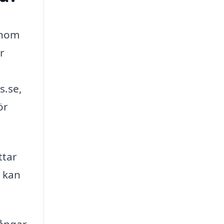
genom
r
s.se,
ör
ttar
t kan