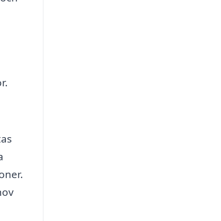
r.
tas
a
oner.
hov