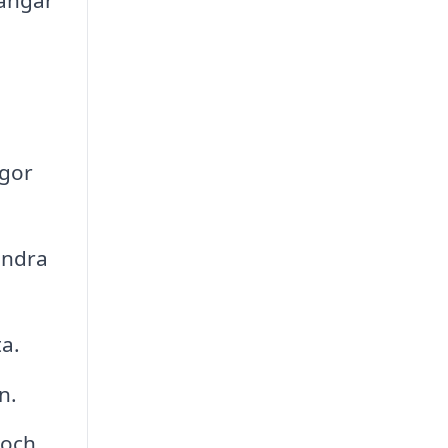
gångar
ågor
andra
ta.
n.
 och