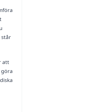
ämföra
t
du
 står
 att
h göra
idiska