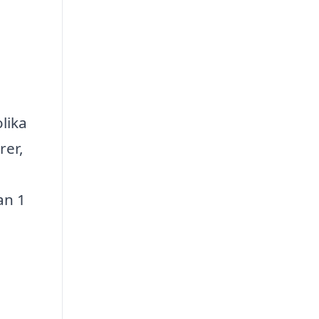
olika
rer,
an 1