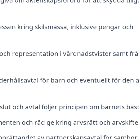
giva om äktenskapsförord för att skydda till
essen kring skilsmässa, inklusive pengar och
ch representation i vårdnadstvister samt fr
rhållsavtal för barn och eventuellt för den 
eslut och avtal följer principen om barnets bäs
nten och råd ge kring arvsrätt och arvskifte
upprättandet av partnerskapsavtal för sambor