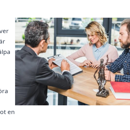
ver
 är
älpa
öra
mot en