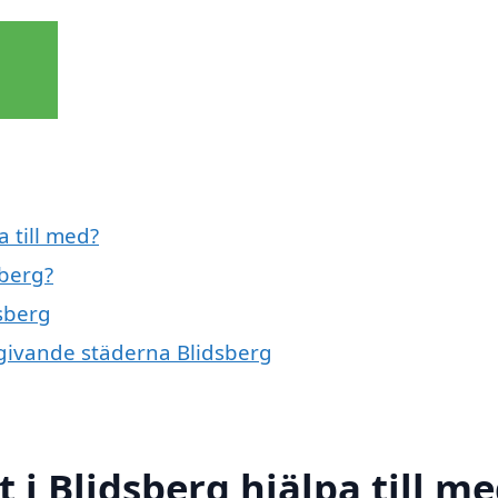
a till med?
sberg?
dsberg
omgivande städerna Blidsberg
t i Blidsberg hjälpa till m