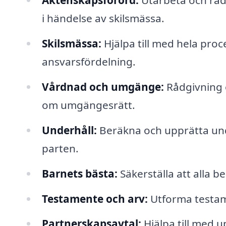
Äktenskapsförord:
Utarbeta och råd
i händelse av skilsmässa.
Skilsmässa:
Hjälpa till med hela proc
ansvarsfördelning.
Vårdnad och umgänge:
Rådgivning o
om umgängesrätt.
Underhåll:
Beräkna och upprätta unde
parten.
Barnets bästa:
Säkerställa att alla b
Testamente och arv:
Utforma testame
Partnerskapsavtal:
Hjälpa till med 