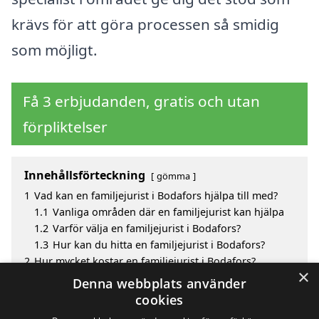
krävs för att göra processen så smidig
som möjligt.
Få 3 erbjudanden, gratis och utan
förpliktelser
Innehållsförteckning
gömma
1
Vad kan en familjejurist i Bodafors hjälpa till med?
1.1
Vanliga områden där en familjejurist kan hjälpa
1.2
Varför välja en familjejurist i Bodafors?
1.3
Hur kan du hitta en familjejurist i Bodafors?
2
Hur mycket kostar en familjejurist i Bodafors?
×
3
Fördelar med att välja familjejurist i Bodafors
Denna webbplats använder
4
Sök efter en skicklig familjejurist i de omgivande
cookies
städerna Bodafors