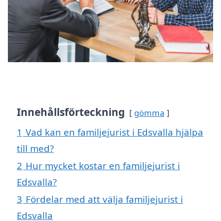
Innehållsförteckning
gömma
1
Vad kan en familjejurist i Edsvalla hjälpa
till med?
2
Hur mycket kostar en familjejurist i
Edsvalla?
3
Fördelar med att välja familjejurist i
Edsvalla