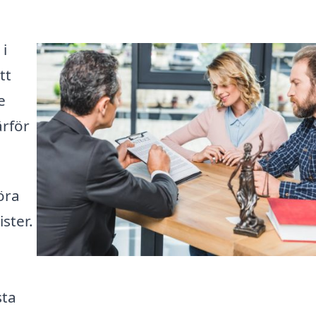
 i
tt
e
ärför
öra
ister.
n
sta