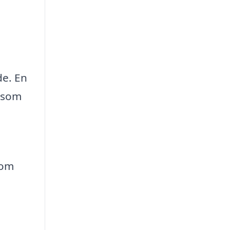
de. En
n som
som