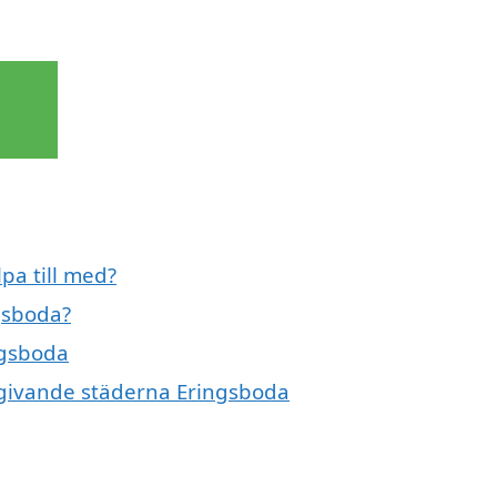
lpa till med?
ngsboda?
ingsboda
 omgivande städerna Eringsboda