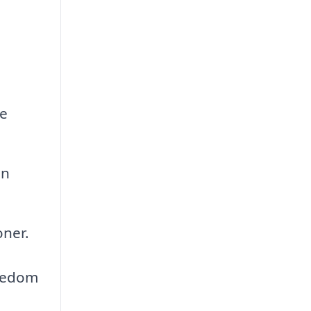
se
ån
oner.
nnedom