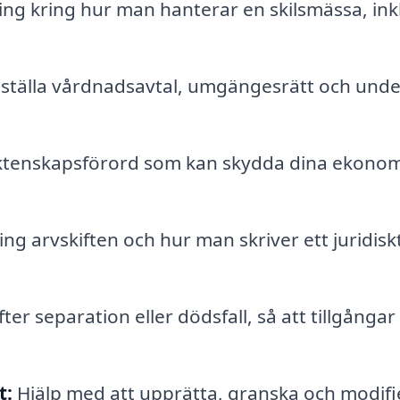
ng kring hur man hanterar en skilsmässa, ink
tställa vårdnadsavtal, umgängesrätt och unde
ktenskapsförord som kan skydda dina ekonom
ng arvskiften och hur man skriver ett juridisk
er separation eller dödsfall, så att tillgångar
t:
Hjälp med att upprätta, granska och modifi