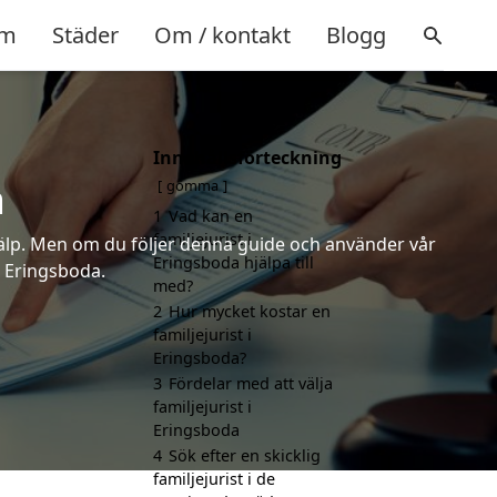
m
Städer
Om / kontakt
Blogg
Innehållsförteckning
a
gömma
1
Vad kan en
familjejurist i
 hjälp. Men om du följer denna guide och använder vår
Eringsboda hjälpa till
 i Eringsboda.
med?
2
Hur mycket kostar en
familjejurist i
Eringsboda?
3
Fördelar med att välja
familjejurist i
Eringsboda
4
Sök efter en skicklig
familjejurist i de