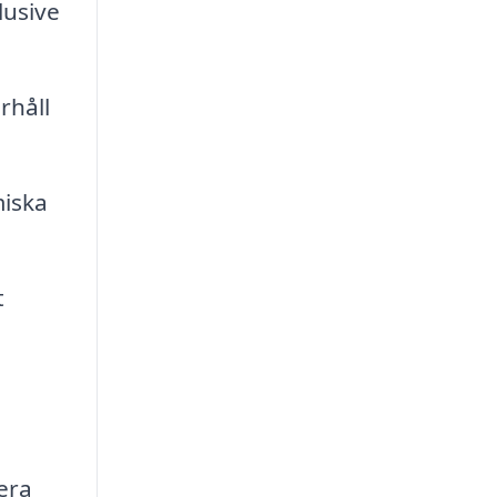
lusive
rhåll
iska
t
era