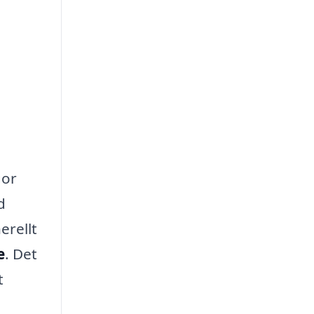
gor
d
erellt
e
. Det
t