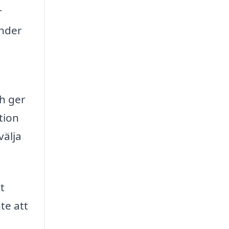
r
under
d
ch ger
tion
välja
t
te att