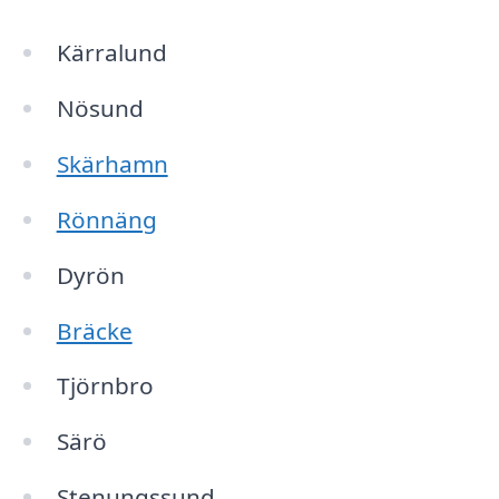
Kärralund
Nösund
Skärhamn
Rönnäng
Dyrön
Bräcke
Tjörnbro
Särö
Stenungssund