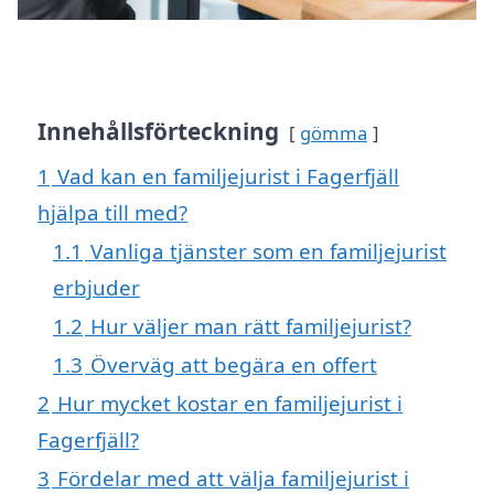
Innehållsförteckning
gömma
1
Vad kan en familjejurist i Fagerfjäll
hjälpa till med?
1.1
Vanliga tjänster som en familjejurist
erbjuder
1.2
Hur väljer man rätt familjejurist?
1.3
Överväg att begära en offert
2
Hur mycket kostar en familjejurist i
Fagerfjäll?
3
Fördelar med att välja familjejurist i