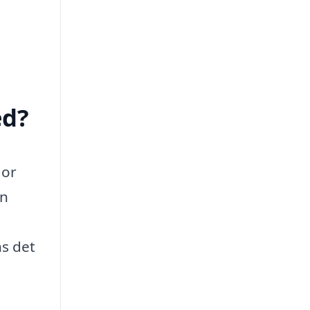
ed?
gor
an
ns det