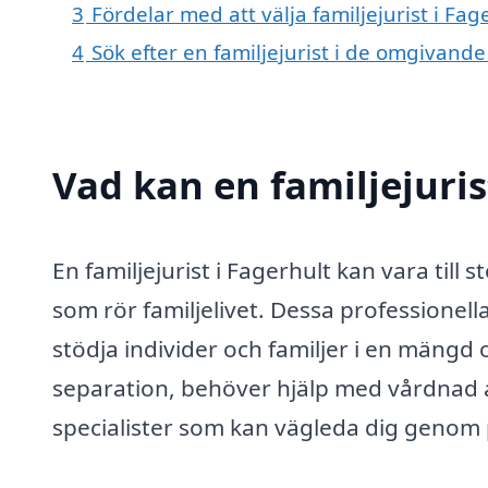
3
Fördelar med att välja familjejurist i Fag
4
Sök efter en familjejurist i de omgivand
Vad kan en familjejuris
En familjejurist i Fagerhult kan vara till s
som rör familjelivet. Dessa professionel
stödja individer och familjer i en mängd 
separation, behöver hjälp med vårdnad av
specialister som kan vägleda dig genom