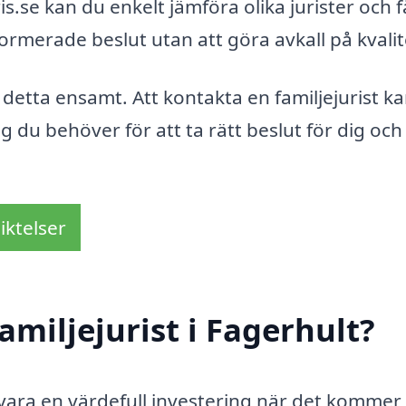
is.se kan du enkelt jämföra olika jurister och 
nformerade beslut utan att göra avkall på kvali
etta ensamt. Att kontakta en familjejurist k
 du behöver för att ta rätt beslut för dig och
iktelser
miljejurist i Fagerhult?
n vara en värdefull investering när det kommer t