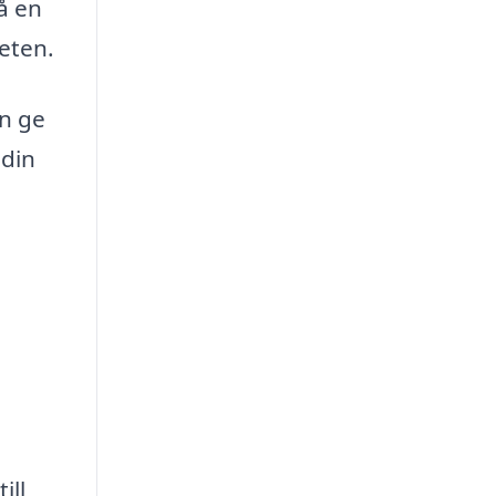
få en
teten.
an ge
 din
ill