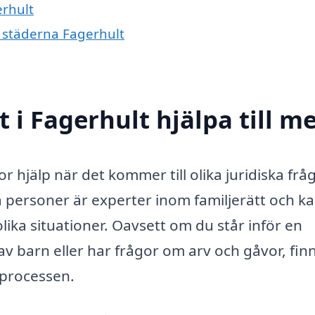
erhult
e städerna Fagerhult
t i Fagerhult hjälpa till m
tor hjälp när det kommer till olika juridiska frå
la personer är experter inom familjerätt och k
olika situationer. Oavsett om du står inför en
 barn eller har frågor om arv och gåvor, fin
 processen.