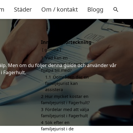
m
Städer
Om / kontakt
Blogg
Innehållsförteckning
gömma
1
Vad kan en
familjejurist i Fagerhult
 hjälp. Men om du följer denna guide och använder vår
hjälpa till med?
 i Fagerhult.
1.1
Oområden där en
familjejurist kan
assistera
2
Hur mycket kostar en
familjejurist i Fagerhult?
3
Fördelar med att välja
familjejurist i Fagerhult
4
Sök efter en
familjejurist i de