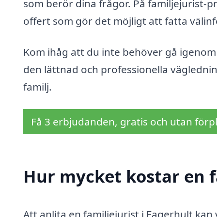
som berör dina frågor. På familjejurist-pr
offert som gör det möjligt att fatta väli
Kom ihåg att du inte behöver gå igenom d
den lättnad och professionella vägledning
familj.
Få 3 erbjudanden, gratis och utan förpl
Hur mycket kostar en fa
Att anlita en familjejurist i Fagerhult ka