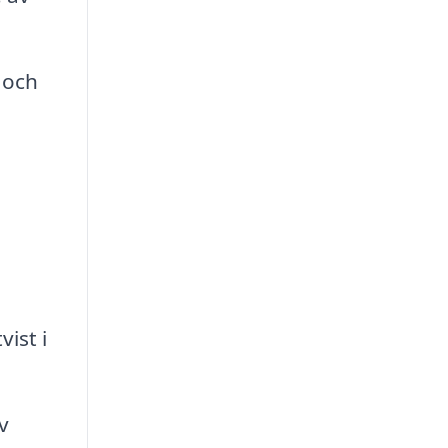
 och
ist i
v