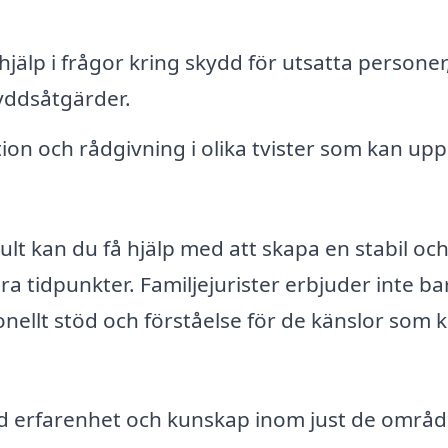
 hjälp i frågor kring skydd för utsatta personer
yddsåtgärder.
on och rådgivning i olika tvister som kan upp
hult kan du få hjälp med att skapa en stabil oc
åra tidpunkter. Familjejurister erbjuder inte ba
onellt stöd och förståelse för de känslor som 
t med erfarenhet och kunskap inom just de områ