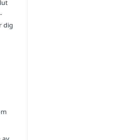
lut
-
r dig
om
 av