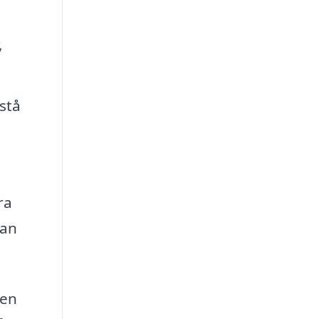
,
stå
h
ra
kan
den