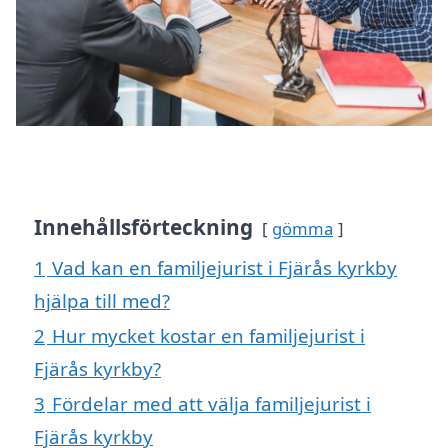
Innehållsförteckning
gömma
1
Vad kan en familjejurist i Fjärås kyrkby
hjälpa till med?
2
Hur mycket kostar en familjejurist i
Fjärås kyrkby?
3
Fördelar med att välja familjejurist i
Fjärås kyrkby