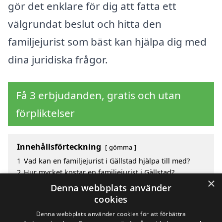
gör det enklare för dig att fatta ett
välgrundat beslut och hitta den
familjejurist som bäst kan hjälpa dig med
dina juridiska frågor.
Få 3 erbjudanden, gratis och utan
förpliktelser
Innehållsförteckning
gömma
1
Vad kan en familjejurist i Gällstad hjälpa till med?
2
Hur mycket kostar en familjejurist i Gällstad?
×
3
Fördelar med att välja familjejurist i Gällstad
Denna webbplats använder
4
Sök efter en skicklig familjejurist i de omgivande
cookies
städerna Gällstad
Denna webbplats använder cookies för att förbättra