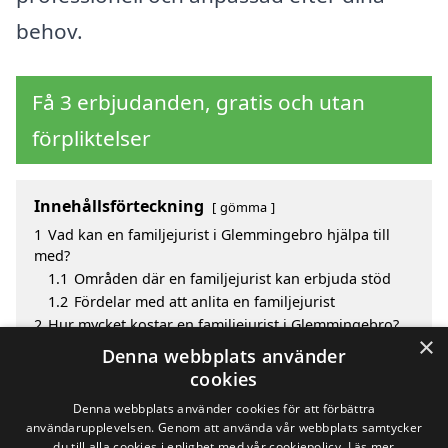
behov.
Få 3 erbjudanden, gratis och utan
förpliktelser
Innehållsförteckning
gömma
1
Vad kan en familjejurist i Glemmingebro hjälpa till
med?
1.1
Områden där en familjejurist kan erbjuda stöd
1.2
Fördelar med att anlita en familjejurist
2
Hur mycket kostar en familjejurist i Glemmingebro?
×
3
Fördelar med att välja familjejurist i Glemmingebro
Denna webbplats använder
4
Sök efter en skicklig familjejurist i de omgivande
cookies
städerna Glemmingebro
Denna webbplats använder cookies för att förbättra
användarupplevelsen. Genom att använda vår webbplats samtycker
du till alla cookies i enlighet med vår cookiepolicy.
Läs mer