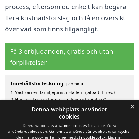
process, eftersom du enkelt kan begära
flera kostnadsförslag och få en översikt
över vad som finns tillgängligt.
Få 3 erbjudanden, gratis och utan
förpliktelser
Innehållsförteckning
gömma
1
Vad kan en familjejurist i Hallen hjälpa till med?
2
Hur mycket kostar en familjejurist i Hallen?
×
3
Fördelar med att välja familjejurist i Hallen
Denna webbplats använder
4
Sök efter en skicklig familjejurist i de omgivande
cookies
städerna Hallen
Denna webbplats använder cookies för att förbättra
användarupplevelsen. Genom att använda vår webbplats samtycker
du till alla cookies i enlighet med vår cookiepolicy.
Läs mer