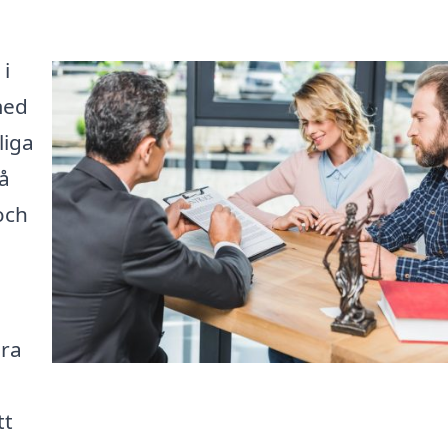
 i
med
liga
På
 och
ära
tt