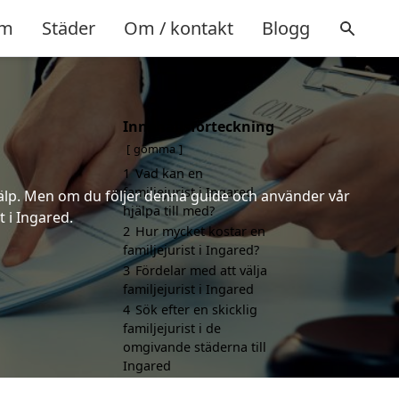
m
Städer
Om / kontakt
Blogg
Innehållsförteckning
gömma
1
Vad kan en
familjejurist i Ingared
 hjälp. Men om du följer denna guide och använder vår
hjälpa till med?
t i Ingared.
2
Hur mycket kostar en
familjejurist i Ingared?
3
Fördelar med att välja
familjejurist i Ingared
4
Sök efter en skicklig
familjejurist i de
omgivande städerna till
Ingared