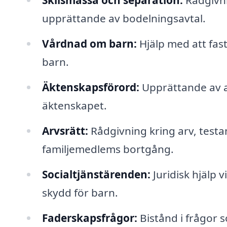
Skilsmässa och separation:
Rådgivni
upprättande av bodelningsavtal.
Vårdnad om barn:
Hjälp med att fas
barn.
Äktenskapsförord:
Upprättande av a
äktenskapet.
Arvsrätt:
Rådgivning kring arv, test
familjemedlems bortgång.
Socialtjänstärenden:
Juridisk hjälp 
skydd för barn.
Faderskapsfrågor:
Bistånd i frågor s