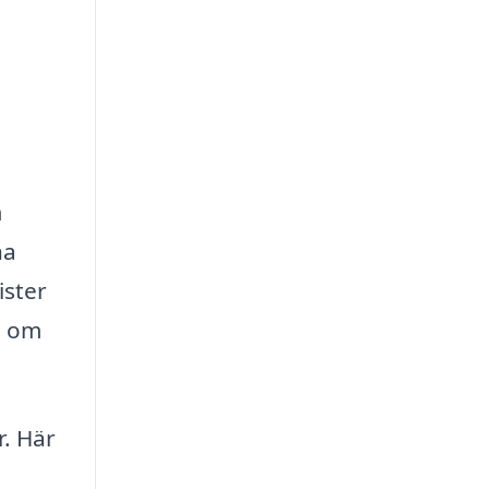
m
na
ister
g om
r. Här