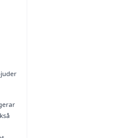
bjuder
igerar
ckså
et