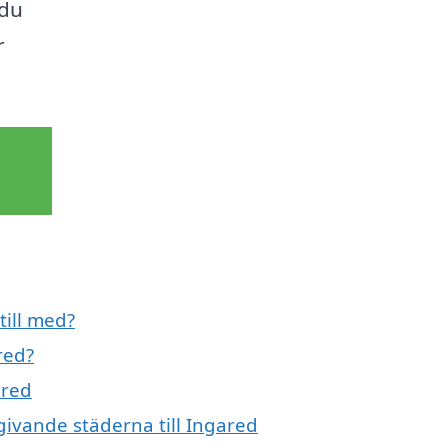
 du
r
till med?
red?
ared
mgivande städerna till Ingared