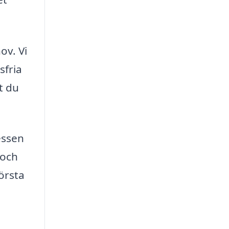
ov. Vi
sfria
t du
ressen
 och
första