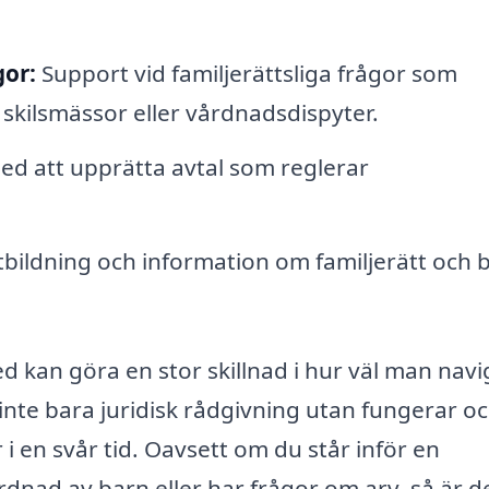
gor:
Support vid familjerättsliga frågor som
 skilsmässor eller vårdnadsdispyter.
ed att upprätta avtal som reglerar
bildning och information om familjerätt och 
ed kan göra en stor skillnad i hur väl man nav
nte bara juridisk rådgivning utan fungerar o
 en svår tid. Oavsett om du står inför en
dnad av barn eller har frågor om arv, så är d