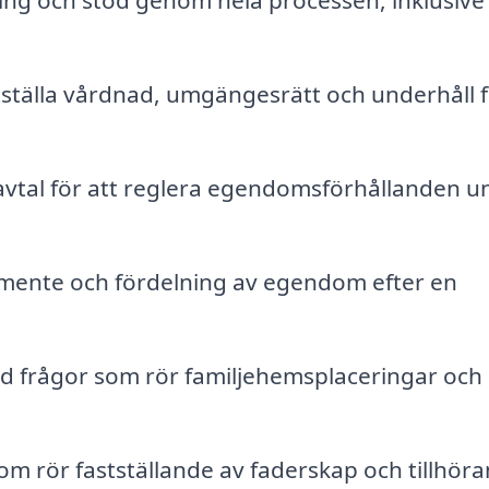
ng och stöd genom hela processen, inklusive
tställa vårdnad, umgängesrätt och underhåll 
vtal för att reglera egendomsförhållanden u
amente och fördelning av egendom efter en
vid frågor som rör familjehemsplaceringar och
om rör fastställande av faderskap och tillhör