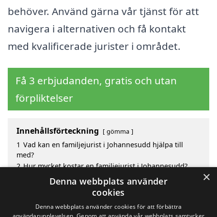
behöver. Använd gärna vår tjänst för att
navigera i alternativen och få kontakt
med kvalificerade jurister i området.
Få 3 erbjudanden, gratis och utan
förpliktelser
Innehållsförteckning
gömma
1
Vad kan en familjejurist i Johannesudd hjälpa till
med?
2
Hur mycket kostar en familjejurist i Johannesudd?
×
3
Fördelar med att välja familjejurist i Johannesudd
Denna webbplats använder
4
Sök efter en skicklig familjejurist i de omgivande
cookies
städerna Johannesudd
Denna webbplats använder cookies för att förbättra
användarupplevelsen. Genom att använda vår webbplats samtycker