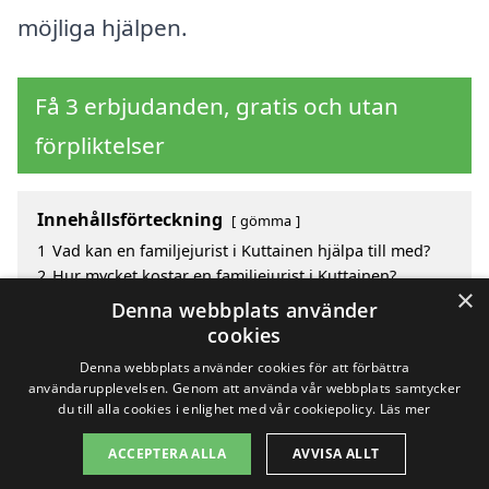
möjliga hjälpen.
Få 3 erbjudanden, gratis och utan
förpliktelser
Innehållsförteckning
gömma
1
Vad kan en familjejurist i Kuttainen hjälpa till med?
2
Hur mycket kostar en familjejurist i Kuttainen?
×
3
Fördelar med att välja familjejurist i Kuttainen
Denna webbplats använder
4
Sök efter en skicklig familjejurist i de omgivande
cookies
städerna Kuttainen
Denna webbplats använder cookies för att förbättra
användarupplevelsen. Genom att använda vår webbplats samtycker
du till alla cookies i enlighet med vår cookiepolicy.
Läs mer
Copyright 2026 - Pilanto Aps
ACCEPTERA ALLA
AVVISA ALLT
Hem
Om / kontakt
Blogg
Webbplatskarta
Villkor