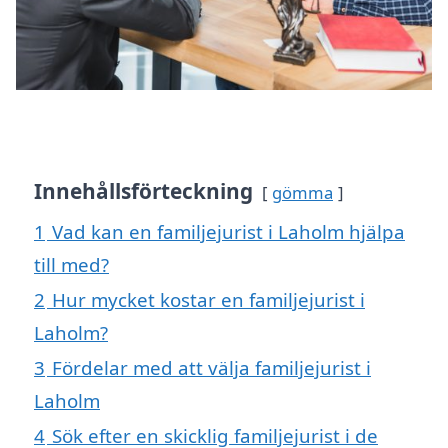
Innehållsförteckning
gömma
1
Vad kan en familjejurist i Laholm hjälpa
till med?
2
Hur mycket kostar en familjejurist i
Laholm?
3
Fördelar med att välja familjejurist i
Laholm
4
Sök efter en skicklig familjejurist i de