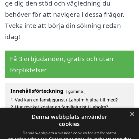
ge dig den stöd och vägledning du
behöver för att navigera i dessa frågor.
Tveka inte att börja din sökning redan
idag!
Få 3 erbjudanden, gratis och utan
förpliktelser
Innehållsförteckning
gömma
1
Vad kan en familjejurist i Laholm hjälpa till med?
2
Hur mycket kostar en familjejurist i Laholm?
×
3
Fördelar med att välja familjejurist i Laholm
Denna webbplats använder
4
Sök efter en skicklig familjejurist i de omgivande
cookies
städerna Laholm
Denna webbplats använder cookies för att förbättra
användarupplevelsen. Genom att använda vår webbplats samtycker