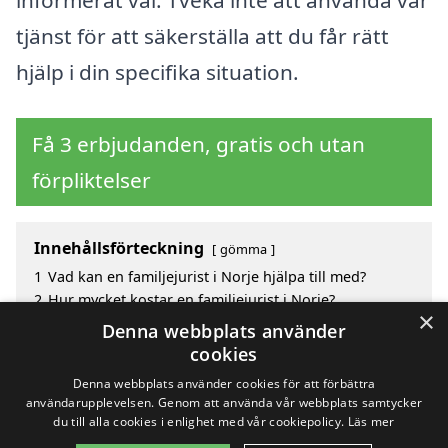
informerat val. Tveka inte att använda vår
tjänst för att säkerställa att du får rätt
hjälp i din specifika situation.
Få 3 erbjudanden, gratis och utan
förpliktelser
Innehållsförteckning
gömma
1
Vad kan en familjejurist i Norje hjälpa till med?
2
Hur mycket kostar en familjejurist i Norje?
×
3
Fördelar med att välja familjejurist i Norje
Denna webbplats använder
4
Sök efter en skicklig familjejurist i de omgivande
cookies
städerna Norje
Denna webbplats använder cookies för att förbättra
användarupplevelsen. Genom att använda vår webbplats samtycker
du till alla cookies i enlighet med vår cookiepolicy.
Läs mer