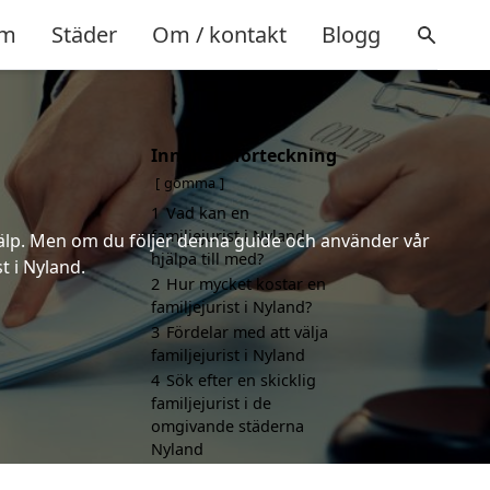
m
Städer
Om / kontakt
Blogg
Innehållsförteckning
gömma
1
Vad kan en
familjejurist i Nyland
 hjälp. Men om du följer denna guide och använder vår
hjälpa till med?
t i Nyland.
2
Hur mycket kostar en
familjejurist i Nyland?
3
Fördelar med att välja
familjejurist i Nyland
4
Sök efter en skicklig
familjejurist i de
omgivande städerna
Nyland