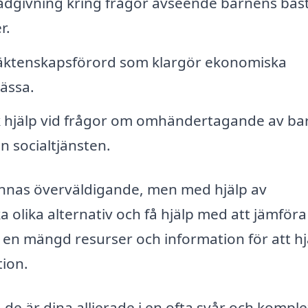
ådgivning kring frågor avseende barnens bäs
r.
äktenskapsförord som klargör ekonomiska
ässa.
k hjälp vid frågor om omhändertagande av ba
n socialtjänsten.
 kännas överväldigande, men med hjälp av
ka olika alternativ och få hjälp med att jämföra
r en mängd resurser och information för att h
tion.
; de är dina allierade i en ofta svår och kompl