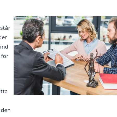
står
der
land
 för
itta
a den