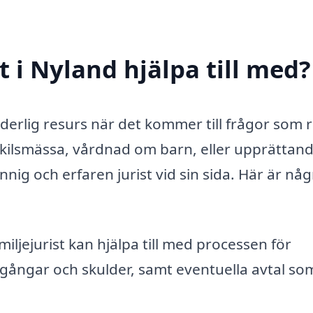
t i Nyland hjälpa till med?
rderlig resurs när det kommer till frågor som 
skilsmässa, vårdnad om barn, eller upprättan
nnig och erfaren jurist vid sin sida. Här är nå
iljejurist kan hjälpa till med processen för
illgångar och skulder, samt eventuella avtal so