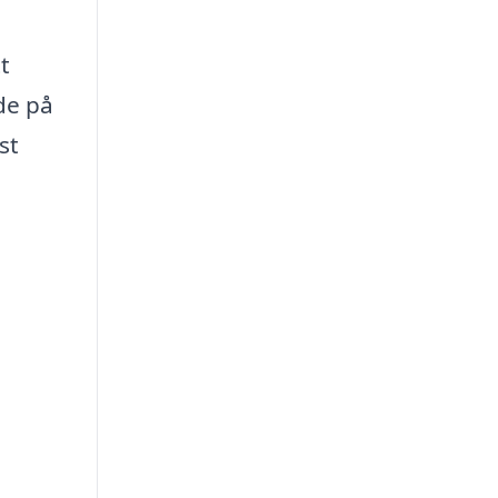
t
de på
st