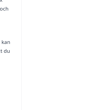
 och
m kan
tt du