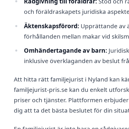
Rådgivning till föräldrar:
Stöd och r
och föräldraskapets juridiska aspekte
Äktenskapsförord:
Upprättande av 
förhållanden mellan makar vid skilsm
Omhändertagande av barn:
Juridis
inklusive överklaganden av beslut frå
Att hitta rätt familjejurist i Nyland kan
familjejurist-pris.se kan du enkelt utfors
priser och tjänster. Plattformen erbjude
dig att ta det bästa beslutet för din situa
En familjejurist är inte bara en rådgivare