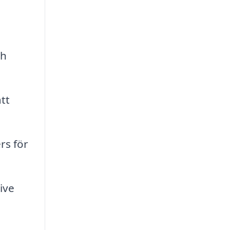
ch
tt
rs för
ive