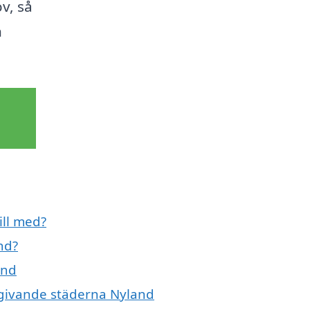
v, så
n
ill med?
nd?
and
 omgivande städerna Nyland