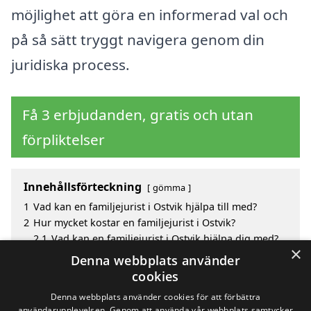
möjlighet att göra en informerad val och
på så sätt tryggt navigera genom din
juridiska process.
Få 3 erbjudanden, gratis och utan
förpliktelser
Innehållsförteckning
gömma
1
Vad kan en familjejurist i Ostvik hjälpa till med?
2
Hur mycket kostar en familjejurist i Ostvik?
2.1
Vad kan en familjejurist i Ostvik hjälpa dig med?
×
3
Fördelar med att välja familjejurist i Ostvik
Denna webbplats använder
4
Sök efter en skicklig familjejurist i de omgivande
cookies
städerna Ostvik
Denna webbplats använder cookies för att förbättra
användarupplevelsen. Genom att använda vår webbplats samtycker