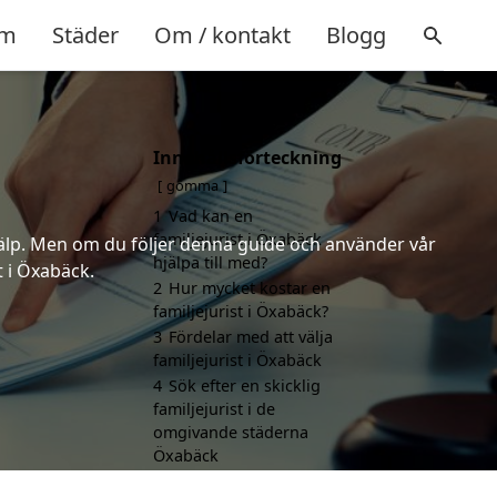
m
Städer
Om / kontakt
Blogg
Innehållsförteckning
gömma
1
Vad kan en
familjejurist i Öxabäck
 hjälp. Men om du följer denna guide och använder vår
hjälpa till med?
t i Öxabäck.
2
Hur mycket kostar en
familjejurist i Öxabäck?
3
Fördelar med att välja
familjejurist i Öxabäck
4
Sök efter en skicklig
familjejurist i de
omgivande städerna
Öxabäck