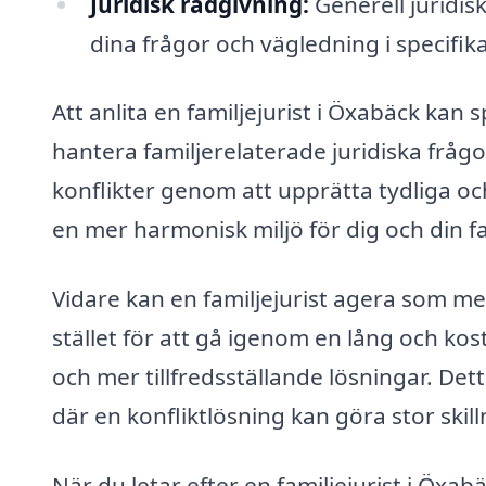
Juridisk rådgivning:
Generell juridisk
dina frågor och vägledning i specifika
Att anlita en familjejurist i Öxabäck kan 
hantera familjerelaterade juridiska frågor
konflikter genom att upprätta tydliga och r
en mer harmonisk miljö för dig och din fam
Vidare kan en familjejurist agera som med
stället för att gå igenom en lång och ko
och mer tillfredsställande lösningar. Dett
där en konfliktlösning kan göra stor ski
När du letar efter en familjejurist i Öxa