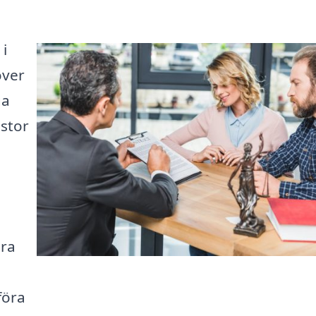
 i
över
ga
 stor
ära
föra