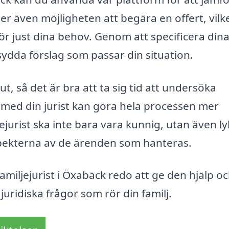
uder även möjligheten att begära en offert, vilk
för just dina behov. Genom att specificera din
dda förslag som passar din situation.
slut, så det är bra att ta sig tid att undersöka
n med din jurist kan göra hela processen mer
ejurist ska inte bara vara kunnig, utan även l
pekterna av de ärenden som hanteras.
familjejurist i Öxabäck redo att ge den hjälp o
uridiska frågor som rör din familj.