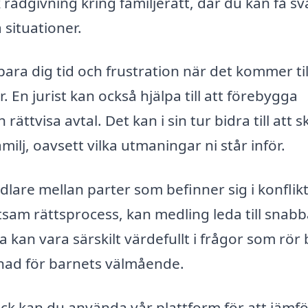
 rådgivning kring familjerätt, där du kan få sv
 situationer.
spara dig tid och frustration när det kommer til
. En jurist kan också hjälpa till att förebygga
ättvisa avtal. Det kan i sin tur bidra till att 
ilj, oavsett vilka utmaningar ni står inför.
lare mellan parter som befinner sig i konflikt.
stsam rättsprocess, kan medling leda till snab
a kan vara särskilt värdefullt i frågor som rör 
llnad för barnets välmående.
bäck kan du använda vår plattform för att jämf