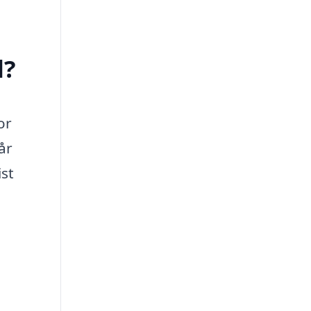
d?
or
år
ist
a