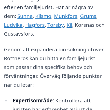
efter en familjejurist. Här är några av
dem:
Sunne
,
Kilsmo
,
Munkfors
,
Grums
,
Ludvika
,
Hagfors
,
Torsby
,
Kil
, Korsnäs och
Gustavsfors.
Genom att expandera din sökning utöver
Rottneros kan du hitta en familjejurist
som passar dina specifika behov och
förväntningar. Överväg följande punkter
när du letar:
Expertisområde:
Kontrollera att
juristen har erfarenhet av just de