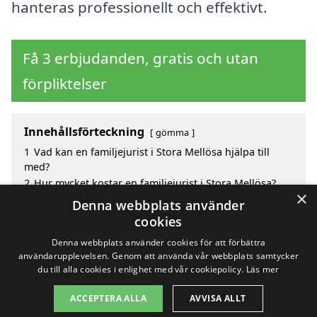
hanteras professionellt och effektivt.
Få 3 erbjudanden, gratis och utan
förpliktelser
Innehållsförteckning
gömma
1
Vad kan en familjejurist i Stora Mellösa hjälpa till
med?
2
Hur mycket kostar en familjejurist i Stora Mellösa?
×
3
Fördelar med att välja familjejurist i Stora Mellösa
Denna webbplats använder
4
Sök efter en skicklig familjejurist i de omgivande
cookies
städerna till Stora Mellösa
Denna webbplats använder cookies för att förbättra
användarupplevelsen. Genom att använda vår webbplats samtycker
du till alla cookies i enlighet med vår cookiepolicy.
Läs mer
Copyright 2026 - Pilanto Aps
ACCEPTERA ALLA
AVVISA ALLT
Hem
Om / kontakt
Blogg
Webbplatskarta
Villkor