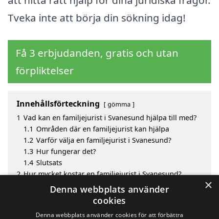
att hitta rätt hjälp för dina juridiska frågor.
Tveka inte att börja din sökning idag!
Få 3 erbjudanden, gratis och utan
förpliktelser
Innehållsförteckning
gömma
1
Vad kan en familjejurist i Svanesund hjälpa till med?
1.1
Områden där en familjejurist kan hjälpa
1.2
Varför välja en familjejurist i Svanesund?
1.3
Hur fungerar det?
1.4
Slutsats
2
Hur mycket kostar en familjejurist i Svanesund?
×
3
Fördelar med att välja familjejurist i Svanesund
Denna webbplats använder
4
Sök efter en skicklig familjejurist i de omgivande
cookies
städerna Svanesund
Denna webbplats använder cookies för att förbättra