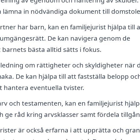
rdelning av egendom och hantering av skulder.
och lämna in nödvändiga dokument till domstole
ner har barn, kan en familjejurist hjälpa till a
umgängesrätt. De kan navigera genom de
 barnets bästa alltid sätts i fokus.
gledning om rättigheter och skyldigheter när 
ka. De kan hjälpa till att fastställa belopp oc
t hantera eventuella tvister.
 och testamenten, kan en familjejurist hjälpa 
 ge råd kring arvsklasser samt fördela tillgån
rister är också erfarna i att upprätta och gra