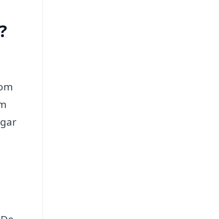
?
som
om
agar