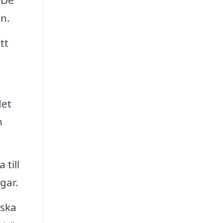
 De
n.
tt
det
h
till
gar.
nska