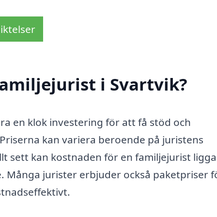
iktelser
miljejurist i Svartvik?
vara en klok investering för att få stöd och
r. Priserna kan variera beroende på juristens
 sett kan kostnaden för en familjejurist ligga
. Många jurister erbjuder också paketpriser f
stnadseffektivt.