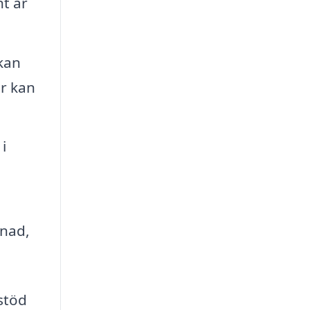
t är
kan
er kan
i
dnad,
 stöd