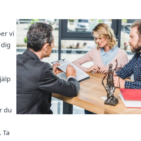
er vi
 dig
jälp
r du
. Ta