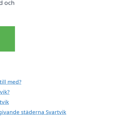
id och
till med?
vik?
tvik
omgivande städerna Svartvik