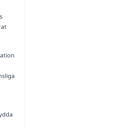
s
rat
mation
n
nsliga
kydda