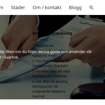
m
Städer
Om / kontakt
Blogg
Innehållsförteckning
gömma
1
Vad kan en
familjejurist i Svartvik
 hjälp. Men om du följer denna guide och använder vår
hjälpa till med?
 i Svartvik.
2
Hur mycket kostar en
familjejurist i Svartvik?
3
Fördelar med att välja
familjejurist i Svartvik
4
Sök efter en skicklig
familjejurist i de
omgivande städerna
Svartvik