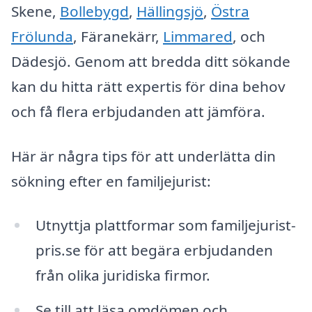
Skene,
Bollebygd
,
Hällingsjö
,
Östra
Frölunda
, Färanekärr,
Limmared
, och
Dädesjö. Genom att bredda ditt sökande
kan du hitta rätt expertis för dina behov
och få flera erbjudanden att jämföra.
Här är några tips för att underlätta din
sökning efter en familjejurist:
Utnyttja plattformar som familjejurist-
pris.se för att begära erbjudanden
från olika juridiska firmor.
Se till att läsa omdömen och