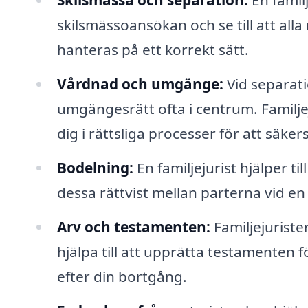
Skilsmässa och separation:
En familj
skilsmässoansökan och se till att all
hanteras på ett korrekt sätt.
Vårdnad och umgänge:
Vid separat
umgängesrätt ofta i centrum. Familje
dig i rättsliga processer för att säke
Bodelning:
En familjejurist hjälper ti
dessa rättvist mellan parterna vid en
Arv och testamenten:
Familjejuriste
hjälpa till att upprätta testamenten 
efter din bortgång.