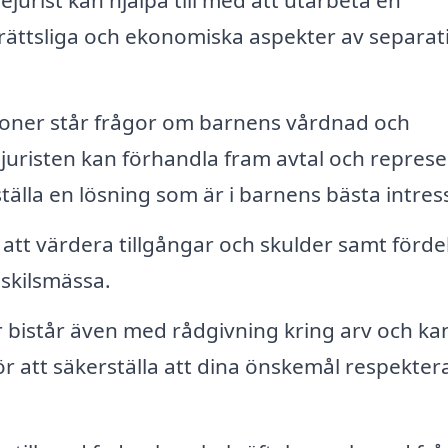
ejurist kan hjälpa till med att utarbeta en
a rättsliga och ekonomiska aspekter av separa
ioner står frågor om barnens vårdnad och
juristen kan förhandla fram avtal och repres
rställa en lösning som är i barnens bästa intres
ll att värdera tillgångar och skulder samt förde
 skilsmässa.
r bistår även med rådgivning kring arv och ka
för att säkerställa att dina önskemål respekter