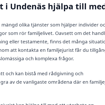
t i Undenäs hjälpa till me
n mängd olika tjänster som hjälper individer o
ågor som rör familjelivet. Oavsett om det hand
ng eller testamente, finns det många situati
nom att kontakta en familjejurist får du tillgång
nslomässiga och komplexa frågor.
erätt och kan bistå med rådgivning och
ågra av de vanligaste områdena där en familjej