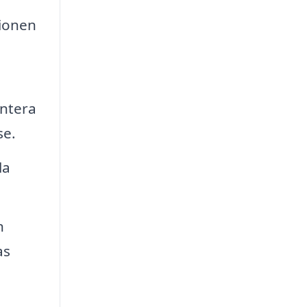
tionen
entera
se.
la
n
as