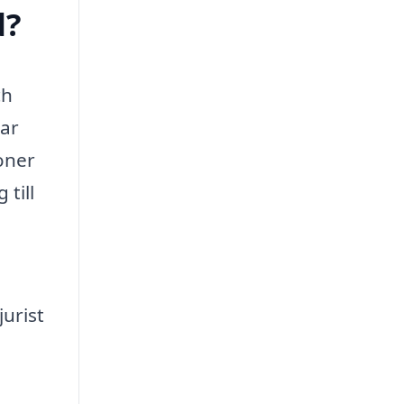
d?
ch
lar
oner
 till
urist