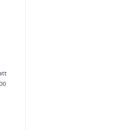
t
att
500
.