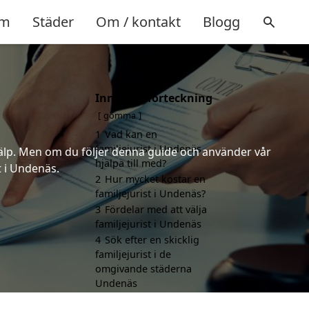
m
Städer
Om / kontakt
Blogg
Innehållsförteckning
gömma
1
Vad kan en
familjejurist i Undenäs
 hjälp. Men om du följer denna guide och använder vår
hjälpa till med?
t i Undenäs.
2
Hur mycket kostar en
familjejurist i Undenäs?
3
Fördelar med att välja
familjejurist i Undenäs
4
Sök efter en skicklig
familjejurist i de
omgivande städerna
Undenäs