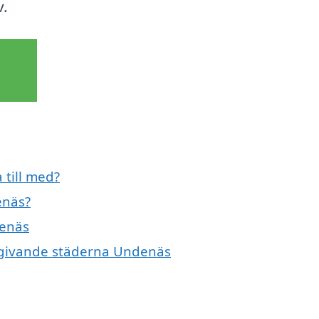
v.
 till med?
enäs?
denäs
 omgivande städerna Undenäs