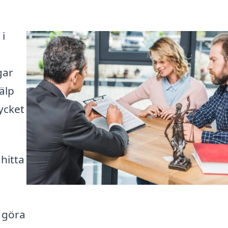
 i
gar
älp
ycket
hitta
t
n göra