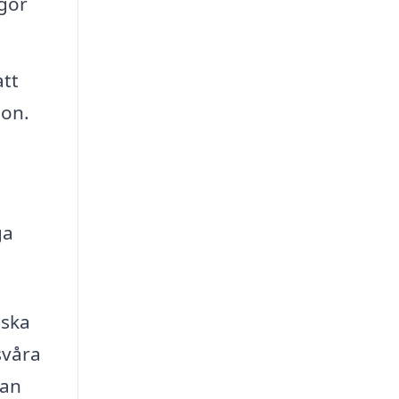
ågor
att
ion.
ga
iska
svåra
kan