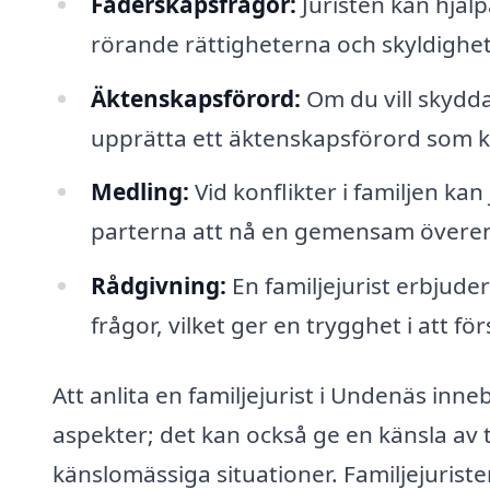
Faderskapsfrågor:
Juristen kan hjäl
rörande rättigheterna och skyldighet
Äktenskapsförord:
Om du vill skydda 
upprätta ett äktenskapsförord som k
Medling:
Vid konflikter i familjen ka
parterna att nå en gemensam överens
Rådgivning:
En familjejurist erbjuder
frågor, vilket ger en trygghet i att fö
Att anlita en familjejurist i Undenäs inne
aspekter; det kan också ge en känsla a
känslomässiga situationer. Familjejuriste