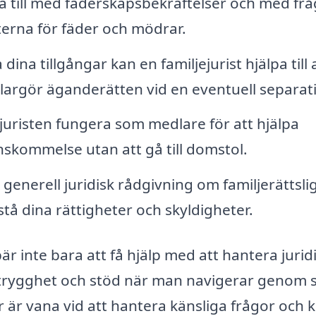
pa till med faderskapsbekräftelser och med fr
erna för fäder och mödrar.
dina tillgångar kan en familjejurist hjälpa till 
largör äganderätten vid en eventuell separat
n juristen fungera som medlare för att hjälpa
kommelse utan att gå till domstol.
 generell juridisk rådgivning om familjerättsli
rstå dina rättigheter och skyldigheter.
bär inte bara att få hjälp med att hantera jurid
v trygghet och stöd när man navigerar genom 
r är vana vid att hantera känsliga frågor och 