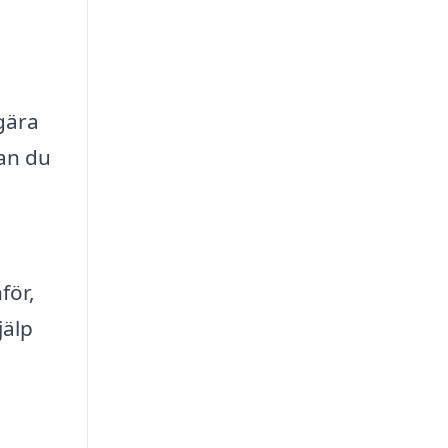
gära
kan du
för,
jälp