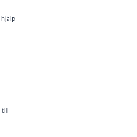
 hjälp
ill