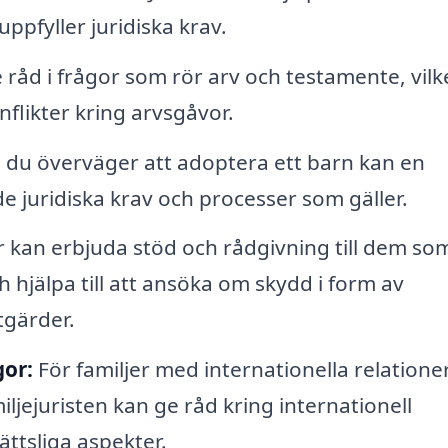
pfyller juridiska krav.
 råd i frågor som rör arv och testamente, vilk
nflikter kring arvsgåvor.
du överväger att adoptera ett barn kan en
 de juridiska krav och processer som gäller.
r kan erbjuda stöd och rådgivning till dem so
 hjälpa till att ansöka om skydd i form av
tgärder.
gor:
För familjer med internationella relatione
iljejuristen kan ge råd kring internationell
ttsliga aspekter.