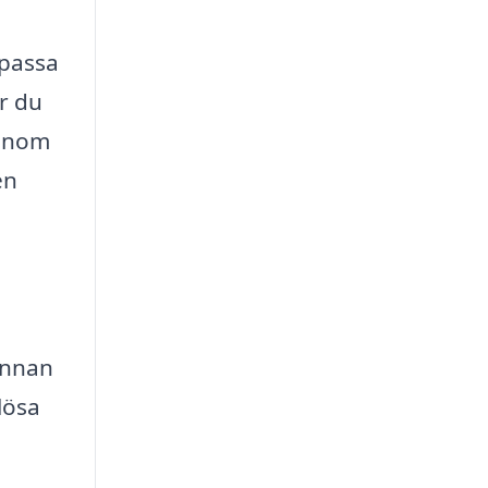
npassa
år du
genom
en
innan
lösa