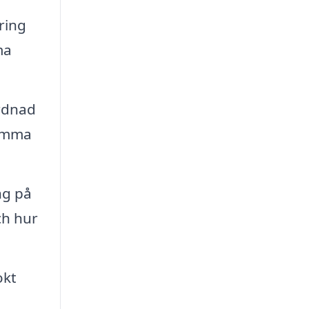
ring
ma
årdnad
komma
ng på
och hur
okt