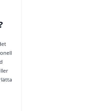
?
det
onell
ed
ller
rlätta