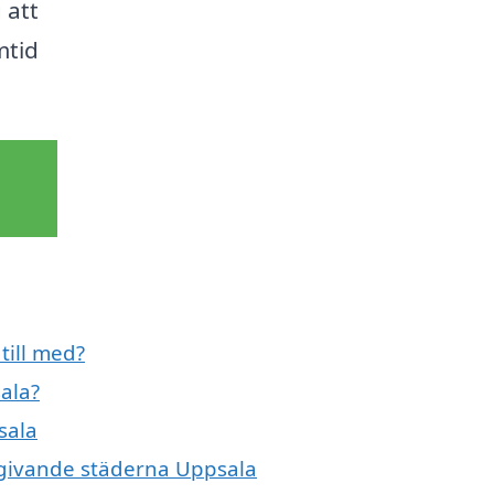
 att
mtid
till med?
sala?
sala
 omgivande städerna Uppsala