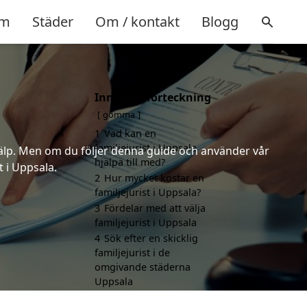
m
Städer
Om / kontakt
Blogg
Innehållsförteckning
gömma
1
Vad kan en
familjejurist i Uppsala
 hjälp. Men om du följer denna guide och använder vår
hjälpa till med?
t i Uppsala.
2
Hur mycket kostar en
familjejurist i Uppsala?
3
Fördelar med att välja
familjejurist i Uppsala
4
Sök efter en skicklig
familjejurist i de
omgivande städerna
Uppsala