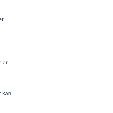
et
m är
r kan