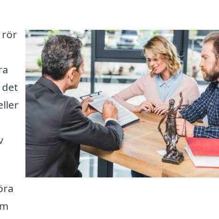
 rör
n
ra
 det
ller
v
öra
om