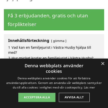
Få 3 erbjudanden, gratis och utan
förpliktelser
Innehållsförteckning
gömma
1
Vad kan en familjejurist i Västra Husby hjälpa till
med?
2
Hur mycket kostar en familjejurist i Västra Husby?
×
3
Fördelar med att välja familjejurist i Västra Husby
Denna webbplats använder
4
Sök efter en skicklig familjejurist i Västra Husby och
cookies
de omgivande städerna
Denna webbplats använder cookies för att förbättra
användarupplevelsen. Genom att använda vår webbplats samtycker
du till alla cookies i enlighet med vår cookiepolicy.
Läs mer
Copyright 2026 - Pilanto Aps
ACCEPTERA ALLA
AVVISA ALLT
Hem
Om / kontakt
Blogg
Webbplatskarta
Villkor