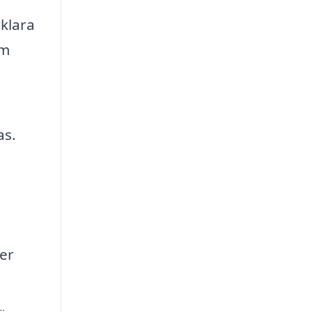
rklara
am
as.
er