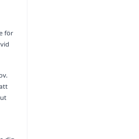
e för
 vid
ov.
att
lut