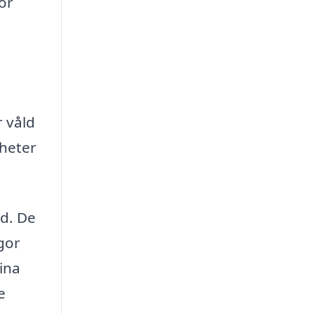
ör
 våld
gheter
öd. De
gor
ina
e