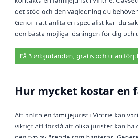
kontakta en familjejurist i Vintrie. Oavse
det stöd och den vägledning du behöver 
Genom att anlita en specialist kan du säk
den bästa möjliga lösningen för dig och d
Få 3 erbjudanden, gratis och utan förpl
Hur mycket kostar en fa
Att anlita en familjejurist i Vintrie kan v
viktigt att förstå att olika jurister kan h
den typ av ärende som hanteras. Generell