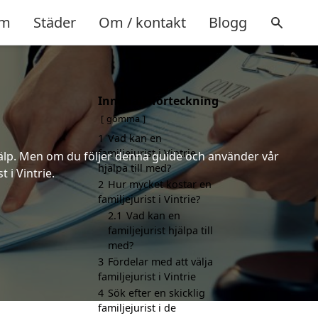
m
Städer
Om / kontakt
Blogg
Innehållsförteckning
gömma
1
Vad kan en
familjejurist i Vintrie
 hjälp. Men om du följer denna guide och använder vår
hjälpa till med?
 i Vintrie.
2
Hur mycket kostar en
familjejurist i Vintrie?
2.1
Vad kan en
familjejurist hjälpa till
med?
3
Fördelar med att välja
familjejurist i Vintrie
4
Sök efter en skicklig
familjejurist i de