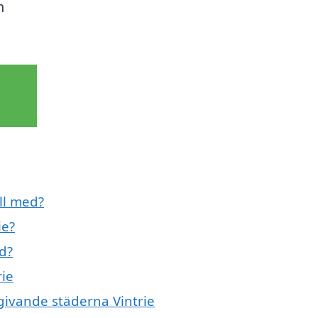
m
ill med?
ie?
ed?
rie
omgivande städerna Vintrie