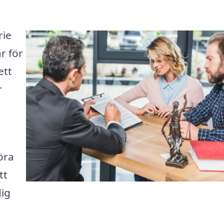
rie
r för
ett
r
öra
tt
dig