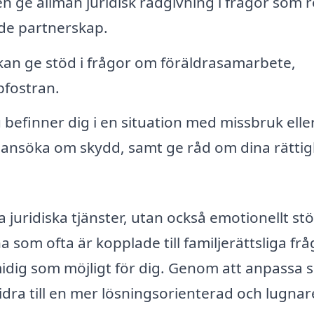
 ge allmän juridisk rådgivning i frågor som r
ade partnerskap.
 kan ge stöd i frågor om föräldrasamarbete,
pfostran.
befinner dig i en situation med missbruk eller
att ansöka om skydd, samt ge råd om dina rätti
ra juridiska tjänster, utan också emotionellt st
som ofta är kopplade till familjerättsliga frå
idig som möjligt för dig. Genom att anpassa s
idra till en mer lösningsorienterad och lugnar