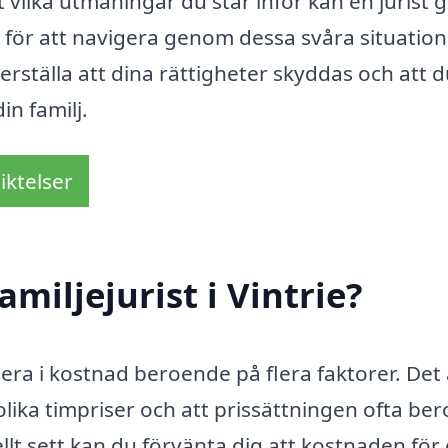
tt vilka utmaningar du står inför kan en jurist 
för att navigera genom dessa svåra situation
erställa att dina rättigheter skyddas och att d
in familj.
iktelser
miljejurist i Vintrie?
ariera i kostnad beroende på flera faktorer. Det
a olika timpriser och att prissättningen ofta ber
t sett kan du förvänta dig att kostnaden för