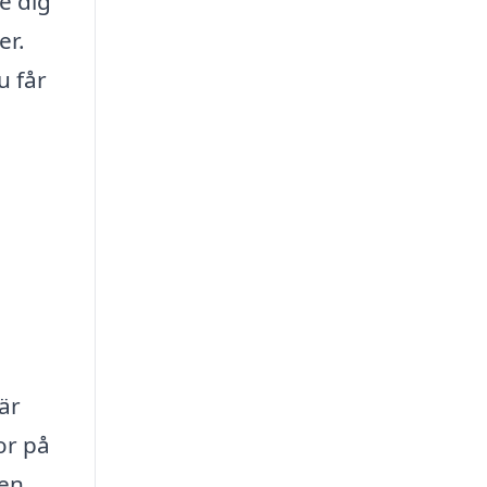
ge dig
er.
u får
 är
or på
 en