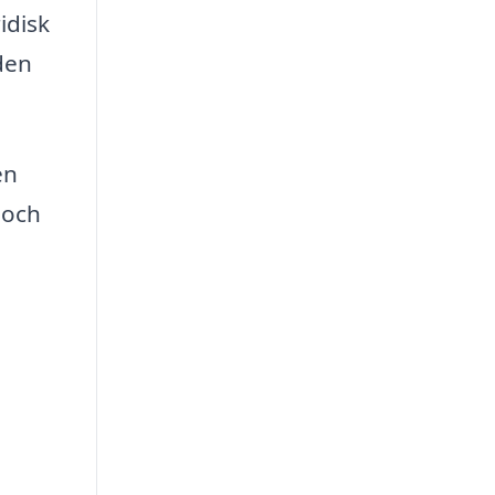
idisk
 den
en
 och