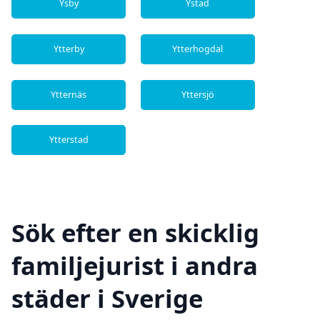
Ysby
Ystad
Ytterby
Ytterhogdal
Ytternäs
Yttersjö
Ytterstad
Sök efter en skicklig
familjejurist i andra
städer i Sverige