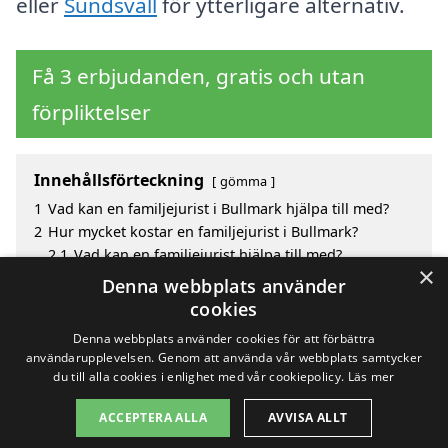
eller
Sundsvall
för ytterligare alternativ.
Få 3 erbjudanden, gratis och utan
förpliktelser
Innehållsförteckning
gömma
1
Vad kan en familjejurist i Bullmark hjälpa till med?
2
Hur mycket kostar en familjejurist i Bullmark?
2.1
Vad kan en familjejurist hjälpa till med?
×
3
Fördelar med att välja familjejurist i Bullmark
Denna webbplats använder
4
Sök efter en skicklig familjejurist i de omgivande
cookies
städerna Bullmark
Denna webbplats använder cookies för att förbättra
användarupplevelsen. Genom att använda vår webbplats samtycker
du till alla cookies i enlighet med vår cookiepolicy.
Läs mer
Copyright 2026 - Pilanto Aps
ACCEPTERA ALLA
AVVISA ALLT
Hem
Om / kontakt
Blogg
Webbplatskarta
Villkor