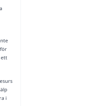
a
inte
 för
 ett
resurs
jälp
a i