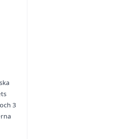
iska
ets
 och 3
erna