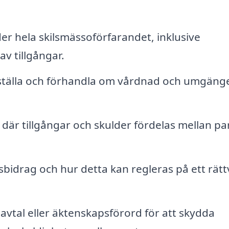
r hela skilsmässoförfarandet, inklusive
av tillgångar.
tställa och förhandla om vårdnad och umgäng
 där tillgångar och skulder fördelas mellan pa
idrag och hur detta kan regleras på ett rättv
tal eller äktenskapsförord för att skydda