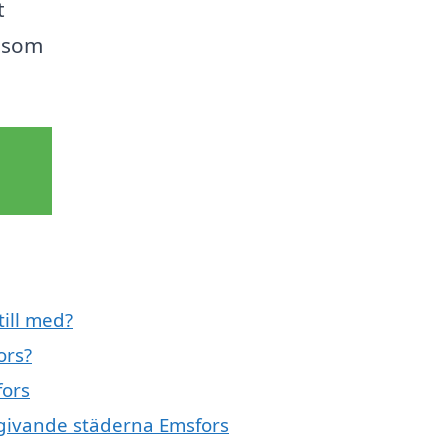
t
t som
till med?
ors?
fors
omgivande städerna Emsfors