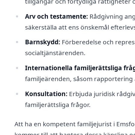
tillgångar och förtydliga rättigheter 
Arv och testamente:
Rådgivning ang
säkerställa att ens önskemål efterlev
Barnskydd:
Förberedelse och repres
socialtjänstärenden.
Internationella familjerättsliga frå
familjeärenden, såsom rapportering a
Konsultation:
Erbjuda juridisk rådgi
familjerättsliga frågor.
Att ha en kompetent familjejurist i Emsfor
kommer till att hantera dessa känsliga o