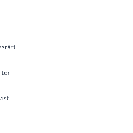
esrätt
rter
ist