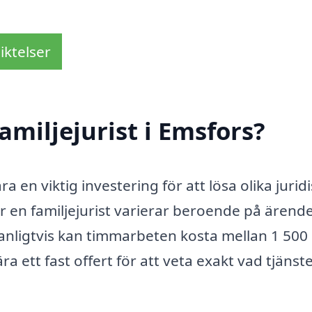
iktelser
miljejurist i Emsfors?
ra en viktig investering för att lösa olika jurid
ör en familjejurist varierar beroende på ärend
anligtvis kan timmarbeten kosta mellan 1 500
ra ett fast offert för att veta exakt vad tjänst