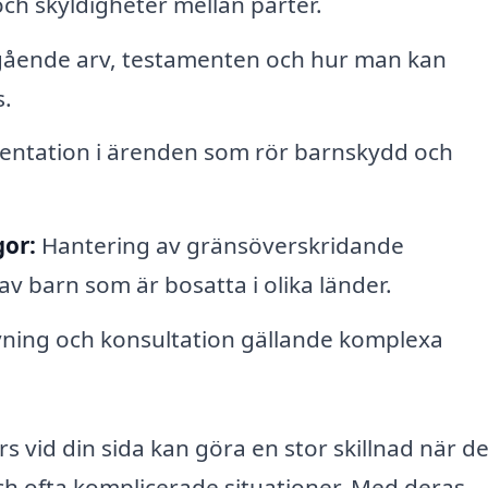
och skyldigheter mellan parter.
ående arv, testamenten och hur man kan
s.
entation i ärenden som rör barnskydd och
gor:
Hantering av gränsöverskridande
v barn som är bosatta i olika länder.
vning och konsultation gällande komplexa
s vid din sida kan göra en stor skillnad när de
ch ofta komplicerade situationer. Med deras