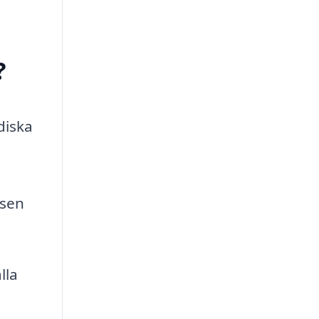
?
diska
ssen
lla