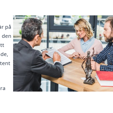
är på
ta den
tt
nde,
etent
ära