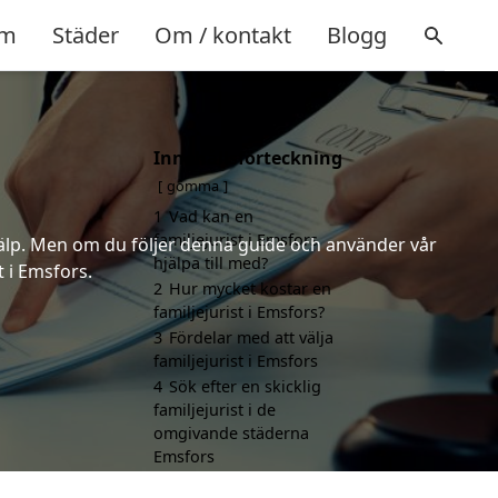
m
Städer
Om / kontakt
Blogg
Innehållsförteckning
gömma
1
Vad kan en
familjejurist i Emsfors
 hjälp. Men om du följer denna guide och använder vår
hjälpa till med?
t i Emsfors.
2
Hur mycket kostar en
familjejurist i Emsfors?
3
Fördelar med att välja
familjejurist i Emsfors
4
Sök efter en skicklig
familjejurist i de
omgivande städerna
Emsfors