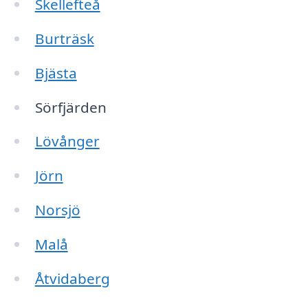
Skellefteå
Burträsk
Bjästa
Sörfjärden
Lövånger
Jörn
Norsjö
Malå
Åtvidaberg