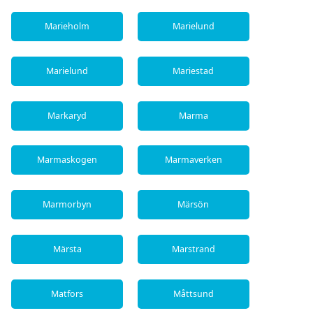
Marieholm
Marielund
Marielund
Mariestad
Markaryd
Marma
Marmaskogen
Marmaverken
Marmorbyn
Märsön
Märsta
Marstrand
Matfors
Måttsund