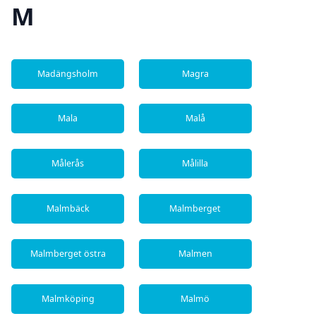
M
Madängsholm
Magra
Mala
Malå
Målerås
Målilla
Malmbäck
Malmberget
Malmberget östra
Malmen
Malmköping
Malmö