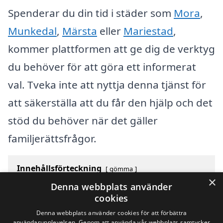
Spenderar du din tid i städer som
Mora
,
Munkedal
,
Märsta
eller
Mariestad
,
kommer plattformen att ge dig de verktyg
du behöver för att göra ett informerat
val. Tveka inte att nyttja denna tjänst för
att säkerställa att du får den hjälp och det
stöd du behöver när det gäller
familjerättsfrågor.
Innehållsförteckning
gömma
×
1
Översikt över svenska städer som börjar med M
Denna webbplats använder
2
Sök efter en skicklig familjejurist i andra städer i
cookies
Sverige
Denna webbplats använder cookies för att förbättra
användarupplevelsen. Genom att använda vår webbplats samtycker