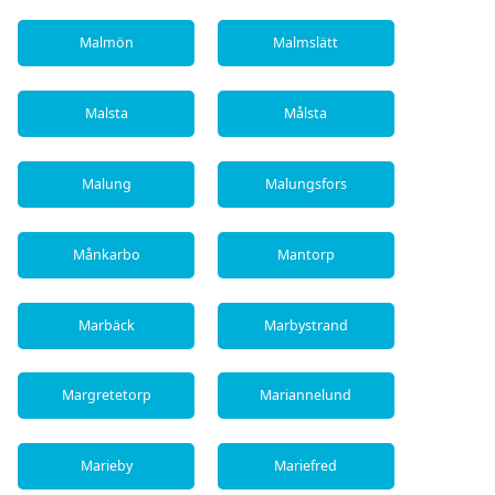
Malmön
Malmslätt
Malsta
Målsta
Malung
Malungsfors
Månkarbo
Mantorp
Marbäck
Marbystrand
Margretetorp
Mariannelund
Marieby
Mariefred