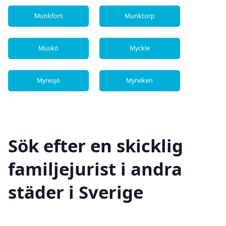
Munkfors
Munktorp
Muskö
Myckle
Myresjö
Myrviken
Sök efter en skicklig
familjejurist i andra
städer i Sverige