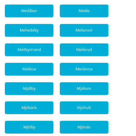
Medåker
Medle
Mehedeby
Mellansel
Mellbystrand
Mellerud
Mellösa
Merlänna
Mjällby
Mjällom
Mjöbäck
Mjöhult
Mjölby
Mjönäs