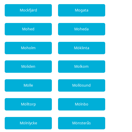
Mockfjärd
Mogata
Mohed
Moheda
Moholm
Möklinta
Moliden
Molkom
Mölle
Mollösund
Mölltorp
Mölnbo
Mölnlycke
Mönsterås