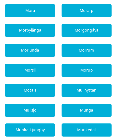
Mora
Mörarp
Mörbylånga
Morgongåva
Mörlunda
Mörrum
Mörsil
Morup
Motala
Mullhyttan
Mullsjö
Munga
Munka-Ljungby
Munkedal