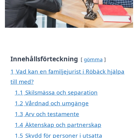
Innehållsförteckning
gömma
1
Vad kan en familjejurist i Röbäck hjälpa
till med?
1.1
Skilsmässa och separation
1.2
Vårdnad och umgänge
1.3
Arv och testamente
1.4
Äktenskap och partnerskap
1.5
Skydd för personer i utsatta