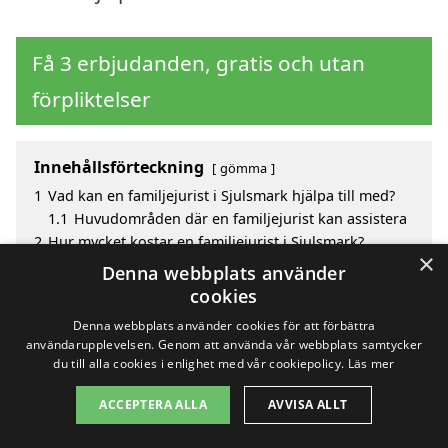
Få 3 erbjudanden, gratis och utan
förpliktelser
Innehållsförteckning
gömma
1
Vad kan en familjejurist i Sjulsmark hjälpa till med?
1.1
Huvudområden där en familjejurist kan assistera
2
Hur mycket kostar en familjejurist i Sjulsmark?
×
3
Fördelar med att välja familjejurist i Sjulsmark
Denna webbplats använder
4
Sök efter en skicklig familjejurist i de omgivande
cookies
städerna Sjulsmark
Denna webbplats använder cookies för att förbättra
användarupplevelsen. Genom att använda vår webbplats samtycker
du till alla cookies i enlighet med vår cookiepolicy.
Läs mer
Copyright 2026 - Pilanto Aps
ACCEPTERA ALLA
AVVISA ALLT
Hem
Om / kontakt
Blogg
Webbplatskarta
Villkor