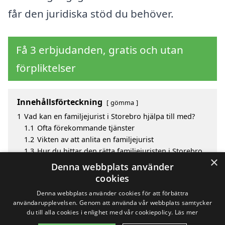
får den juridiska stöd du behöver.
Få 3 erbjudanden, gratis och utan
förpliktelser
Innehållsförteckning
gömma
1
Vad kan en familjejurist i Storebro hjälpa till med?
1.1
Ofta förekommande tjänster
1.2
Vikten av att anlita en familjejurist
1.3
Hur du hittar den rätta familjejuristen i Storebro
×
2
Fördelar med att välja familjejurist i Storebro
Denna webbplats använder
3
Sök efter en skicklig familjejurist i de omgivande
cookies
städerna Storebro
Denna webbplats använder cookies för att förbättra
användarupplevelsen. Genom att använda vår webbplats samtycker
du till alla cookies i enlighet med vår cookiepolicy.
Läs mer