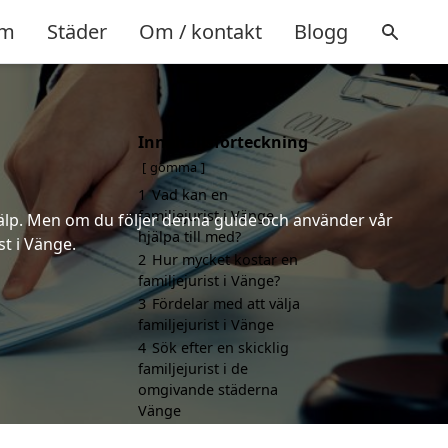
m
Städer
Om / kontakt
Blogg
Innehållsförteckning
gömma
1
Vad kan en
familjejurist i Vänge
 hjälp. Men om du följer denna guide och använder vår
hjälpa till med?
st i Vänge.
2
Hur mycket kostar en
familjejurist i Vänge?
3
Fördelar med att välja
familjejurist i Vänge
4
Sök efter en skicklig
familjejurist i de
omgivande städerna
Vänge