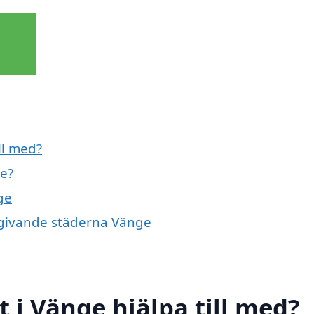
ll med?
ge?
ge
 omgivande städerna Vänge
t i Vänge hjälpa till med?