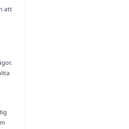
n att
ågor.
lita
dig
om