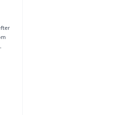
fter
nom
.