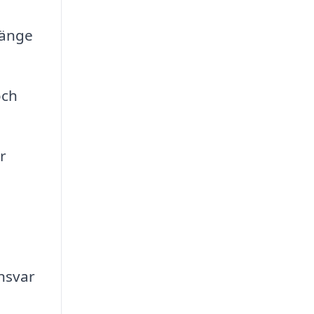
gänge
och
r
nsvar