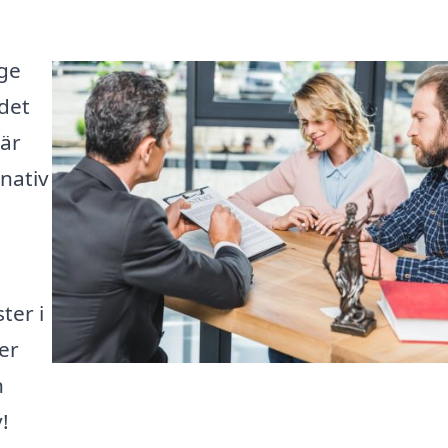
nge
det
här
rnativ
a
ter i
er
n
!