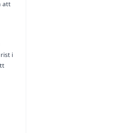
 att
g
ist i
tt