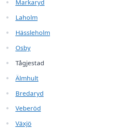
Markaryd
Laholm
Hässleholm
Osby
Tågjestad
Älmhult
Bredaryd
Veberöd
Växjö