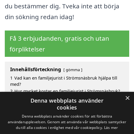
du bestämmer dig. Tveka inte att börja
din sökning redan idag!
Få 3 erbjudanden, gratis och utan
förpliktelser
Innehållsförteckning
gömma
1
Vad kan en familjejurist i Strömsnäsbruk hjälpa till
med?
2
Hur mycket kostar en familjejurist i Strömsnäsbruk?
×
3
Fördelar med att välja familjejurist i Strömsnäsbruk
Denna webbplats använder
4
Sök efter en skicklig familjejurist i de omgivande
cookies
städerna Strömsnäsbruk
Denna webbplats använder cookies för att förbättra
användarupplevelsen. Genom att använda vår webbplats samtycker
du till alla cookies i enlighet med vår cookiepolicy.
Läs mer