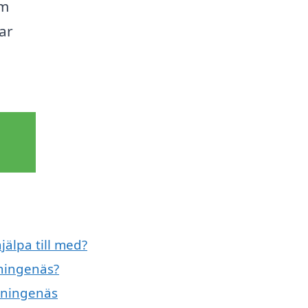
om
ar
jälpa till med?
nningenäs?
önningenäs