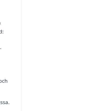
n
d:
.
och
ssa.