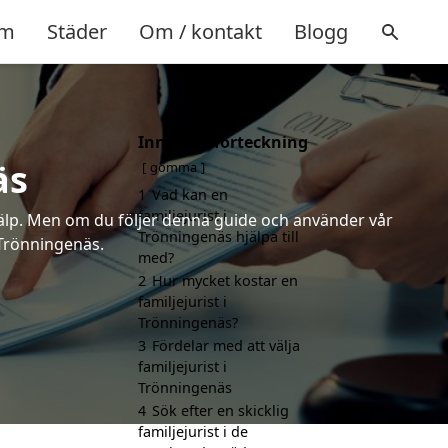
m
Städer
Om / kontakt
Blogg
Innehållsförteckning
äs
gömma
1
Vad kan en
familjejurist i
 hjälp. Men om du följer denna guide och använder vår
Trönningenäs hjälpa till
i Trönningenäs.
med?
2
Hur mycket kostar en
familjejurist i
Trönningenäs?
3
Fördelar med att välja
familjejurist i
Trönningenäs
4
Sök efter en skicklig
familjejurist i de