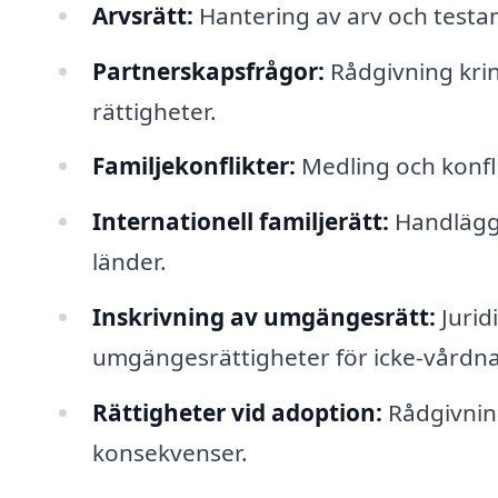
Arvsrätt:
Hantering av arv och testam
Partnerskapsfrågor:
Rådgivning krin
rättigheter.
Familjekonflikter:
Medling och konfli
Internationell familjerätt:
Handläggni
länder.
Inskrivning av umgängesrätt:
Jurid
umgängesrättigheter för icke-vårdna
Rättigheter vid adoption:
Rådgivning
konsekvenser.