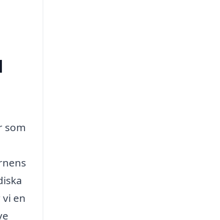
l
or som
arnens
diska
 vi en
ve