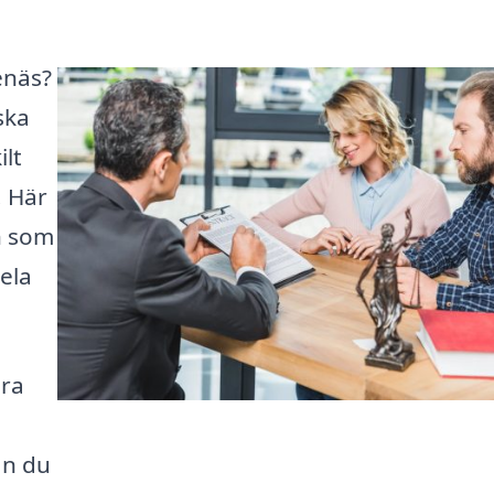
enäs?
ska
lt
. Här
en som
ela
ära
an du