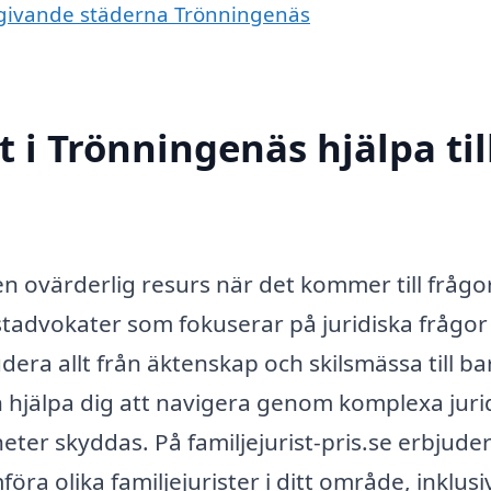
 omgivande städerna Trönningenäs
t i Trönningenäs hjälpa til
 en ovärderlig resurs när det kommer till fråg
listadvokater som fokuserar på juridiska frågor
udera allt från äktenskap och skilsmässa till b
n hjälpa dig att navigera genom komplexa juri
eter skyddas. På familjejurist-pris.se erbjuder
öra olika familjejurister i ditt område, inklusi