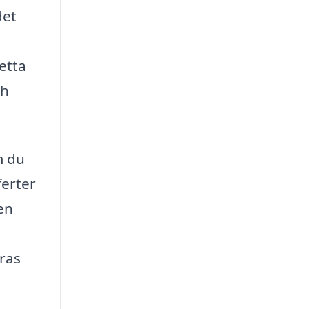
det
etta
ch
m du
ferter
den
eras