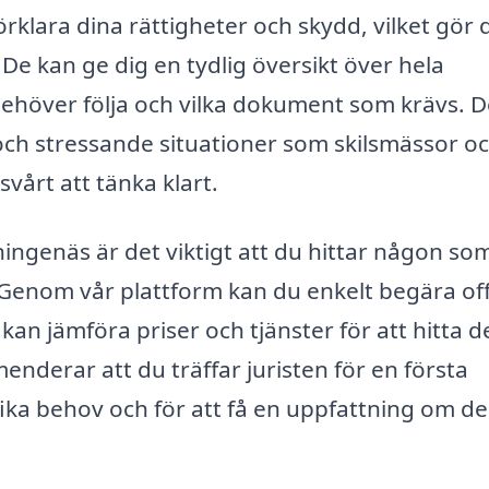
örklara dina rättigheter och skydd, vilket gör 
 De kan ge dig en tydlig översikt över hela
behöver följa och vilka dokument som krävs. D
a och stressande situationer som skilsmässor o
vårt att tänka klart.
nningenäs är det viktigt att du hittar någon so
Genom vår plattform kan du enkelt begära of
du kan jämföra priser och tjänster för att hitta 
derar att du träffar juristen för en första
fika behov och för att få en uppfattning om d