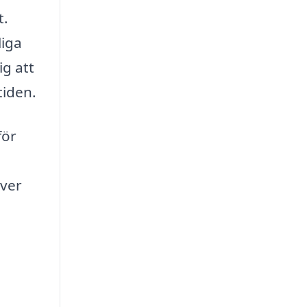
t.
liga
ig att
tiden.
för
över