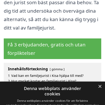
den jurist som bäst passar dina behov. Ta
dig tid att undersöka och överväga dina
alternativ, så att du kan känna dig trygg i
ditt val av familjejurist.
Få 3 erbjudanden, gratis och utan
förpliktelser
Innehållsförteckning
gömma
1
Vad kan en familjejurist i Kisa hjälpa till med?
2
Hur mycket kostar en familjejurist i Kisa?
×
3
Fördelar med att välja familjejurist i Kisa
Denna webbplats använder
4
Sök efter en skicklig familjejurist i de omgivande
cookies
städerna Kisa
Denna webbplats använder cookies för att förbättra