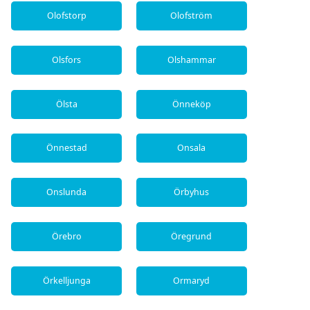
Olofstorp
Olofström
Olsfors
Olshammar
Ölsta
Önneköp
Önnestad
Onsala
Onslunda
Örbyhus
Örebro
Öregrund
Örkelljunga
Ormaryd