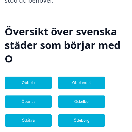
stöd du behöver.
Översikt över svenska
städer som börjar med
O
Obbola
Öbolandet
Öbonäs
Ockelbo
Ödåkra
Ödeborg