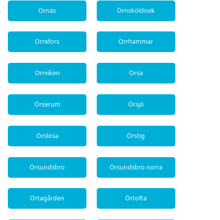
Ornäs
Örnsköldsvik
Orrefors
Orrhammar
Orrviken
Orsa
Örserum
Örsjö
Örslösa
Örstig
Örsundsbro
Örsundsbro norra
Örtagården
Örtofta