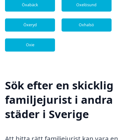
Öxabäck
Oxelösund
Öxeryd
Oxhalsö
Oxie
Sök efter en skicklig
familjejurist i andra
städer i Sverige
Att hitta rätt familjejurist kan vara en