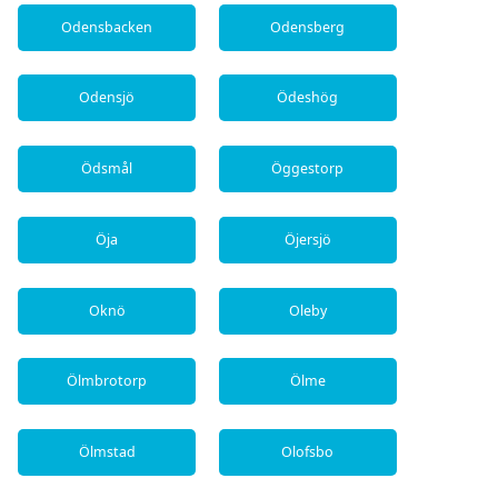
Odensbacken
Odensberg
Odensjö
Ödeshög
Ödsmål
Öggestorp
Öja
Öjersjö
Oknö
Oleby
Ölmbrotorp
Ölme
Ölmstad
Olofsbo