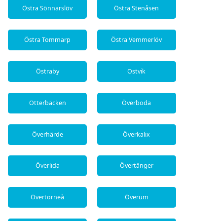
Östra Sönnarslöv
Östra Stenåsen
Östra Tommarp
Östra Vemmerlöv
Östraby
Ostvik
Otterbäcken
Överboda
Överhärde
Överkalix
Överlida
Övertänger
Övertorneå
Överum