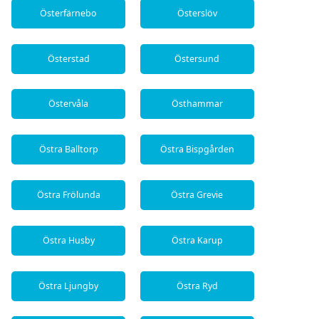
Österfärnebo
Österslöv
Österstad
Östersund
Östervåla
Östhammar
Östra Balltorp
Östra Bispgården
Östra Frölunda
Östra Grevie
Östra Husby
Östra Karup
Östra Ljungby
Östra Ryd