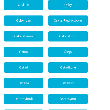
Örviken
Osby
Osbyholm
Oskar-Fredriksborg
Oskarshamn
Oskarström
Ösmo
Össjö
Östad
Östadkulle
Östanå
Östansjö
Österbybruk
Österbymo